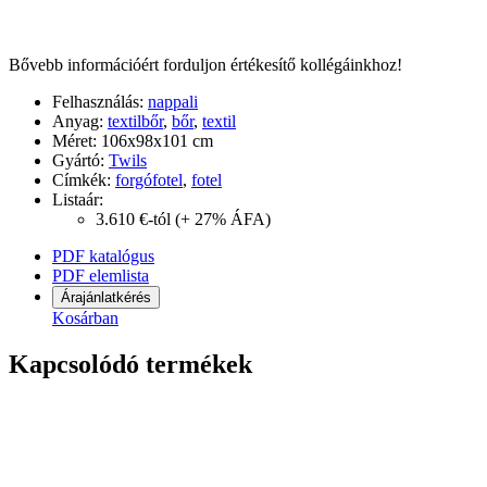
Bővebb információért forduljon értékesítő kollégáinkhoz!
Felhasználás:
nappali
Anyag:
textilbőr
,
bőr
,
textil
Méret:
106x98x101 cm
Gyártó:
Twils
Címkék:
forgófotel
,
fotel
Listaár:
3.610 €-tól
(+ 27% ÁFA)
PDF katalógus
PDF elemlista
Árajánlatkérés
Kosárban
Kapcsolódó termékek
HAVEN
Calligaris