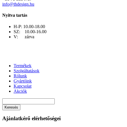
info@thdesign.hu
Nyitva tartás
H-P: 10.00-18.00
SZ: 10.00-16.00
V: zárva
Termékek
Szolgáltatások
Rólunk
Gyártóink
Kapcsolat
Akciók
Keresés
Ajánlatkérő elérhetőségei