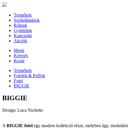
Termékek
Szolgáltatások
Rólunk
Gyártóink
Kapcsolat
Akciók
Menü
Keresés
Kosár
Termékek
Fotelek & Puffok
Fotel
BIGGIE
BIGGIE
Design: Luca Nichetto
A
BIGGIE fotel
egy modern kollekció része, melyben ágy, moduláris 