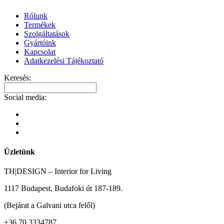
Rólunk
Termékek
Szolgáltatások
Gyártóink
Kapcsolat
Adatkezelési Tájékoztató
Keresés:
Social media:
Üzletünk
TH|DESIGN – Interior for Living
1117 Budapest, Budafoki út 187-189.
(Bejárat a Galvani utca felől)
+36 70 3334787