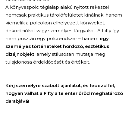
A könyvespolc téglalap alakú nyitott rekeszei
nemcsak praktikus tárolófelületet kínálnak, hanem
kiemelik a polcokon elhelyezett könyveket,
dekorációkat vagy személyes tárgyakat. A Fifty így
nem pusztán egy polcrendszer – hanem
egy
személyes történeteket hordozó, esztétikus
dizájnobjekt
, amely stílusosan mutatja meg
tulajdonosa érdeklődését és értékeit.
Kérj személyre szabott ajánlatot, és fedezd fel,
hogyan válhat a Fifty a te enteriőröd meghatározó
darabjává!