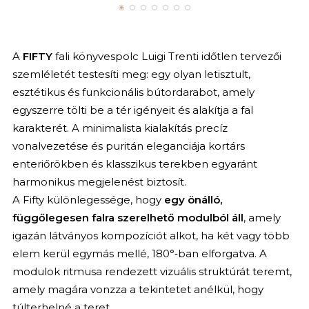
A
FIFTY
fali könyvespolc Luigi Trenti időtlen tervezői
szemléletét testesíti meg: egy olyan letisztult,
esztétikus és funkcionális bútordarabot, amely
egyszerre tölti be a tér igényeit és alakítja a fal
karakterét. A minimalista kialakítás precíz
vonalvezetése és puritán eleganciája kortárs
enteriőrökben és klasszikus terekben egyaránt
harmonikus megjelenést biztosít.
A Fifty különlegessége, hogy
egy önálló,
függőlegesen falra szerelhető modulból áll
, amely
igazán látványos kompozíciót alkot, ha két vagy több
elem kerül egymás mellé, 180°‑ban elforgatva. A
modulok ritmusa rendezett vizuális struktúrát teremt,
amely magára vonzza a tekintetet anélkül, hogy
túlterhelné a teret.