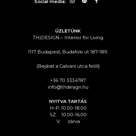
Social media:
ÜZLETÜNK
TH|DESIGN – Interior for Living
1117 Budapest, Budafoki út 187-189.
(Bejárat a Galvani utca felől)
+36 70 3334787
info@thdesign.hu
NYITVA TARTÁS
H-P: 10.00-18.00
SZ: 10.00-16.00
V: zárva