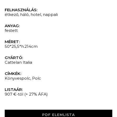
FELHASZNÁLÁS:
étkező
,
háló
,
hotel
,
nappali
ANYAG:
festett
MÉRET:
50*25,5*h.214cm
GYÁRTÓ:
Cattelan Italia
CÍMKÉK:
KERESÉS
Könyvespolc
,
Polc
LISTAÁR:
907 €-tól
(+ 27% ÁFA)
PDF ELEMLISTA