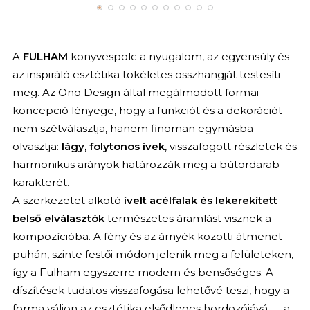
A
FULHAM
könyvespolc a nyugalom, az egyensúly és
az inspiráló esztétika tökéletes összhangját testesíti
meg. Az Ono Design által megálmodott formai
koncepció lényege, hogy a funkciót és a dekorációt
nem szétválasztja, hanem finoman egymásba
olvasztja:
lágy, folytonos ívek
, visszafogott részletek és
harmonikus arányok határozzák meg a bútordarab
karakterét.
A szerkezetet alkotó
ívelt acélfalak és lekerekített
belső elválasztók
természetes áramlást visznek a
kompozícióba. A fény és az árnyék közötti átmenet
puhán, szinte festői módon jelenik meg a felületeken,
így a Fulham egyszerre modern és bensőséges. A
díszítések tudatos visszafogása lehetővé teszi, hogy a
forma váljon az esztétika elsődleges hordozójává — a