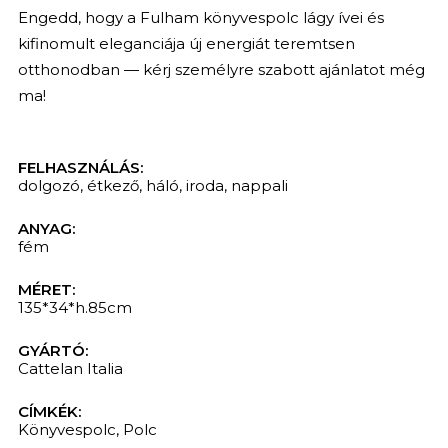
Engedd, hogy a Fulham könyvespolc lágy ívei és
kifinomult eleganciája új energiát teremtsen
otthonodban — kérj személyre szabott ajánlatot még
ma!
FELHASZNÁLÁS:
dolgozó
,
étkező
,
háló
,
iroda
,
nappali
ANYAG:
fém
MÉRET:
135*34*h.85cm
GYÁRTÓ:
Cattelan Italia
KERESÉS
CÍMKÉK:
Könyvespolc
,
Polc