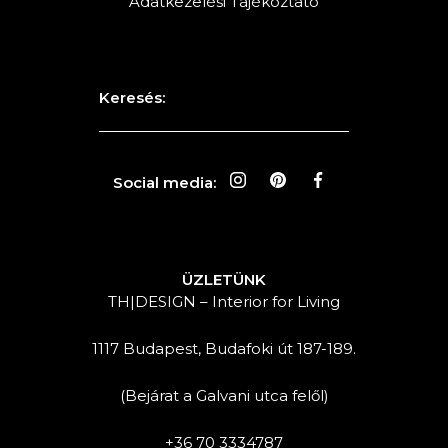
Adatkezelési Tájékoztató
Keresés:
Social media:
ÜZLETÜNK
TH|DESIGN – Interior for Living
1117 Budapest, Budafoki út 187-189.
(Bejárat a Galvani utca felől)
+36 70 3334787