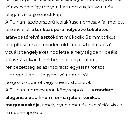
könyvespolc így mélyen harmonikus, letisztult és
elegáns megjelenést kap.
A Fulham szoborszerű kialakítása nemcsak fal mellett
érvényesül:
a tér közepére helyezve tökéletes,
arányos térelválasztóként
működik. Szimmetrikus
felépítése révén minden oldalról esztétikus, és új
vizuális tengelyeket hoz létre a helyiségben. Ideális
választás olyan terekbe, ahol a nyugalom, a
rendezettség és az inspiráció egyaránt fontos
szerepet kap — legyen szó nappaliról,
dolgozószobáról vagy kreatív stúdióról.
A Fulham nem csupán könyvespolc —
a modern
elegancia és a finom formai játék ikonikus
megtestesítője
, amely nyugalmat és inspirációt visz a
mindennapokba.