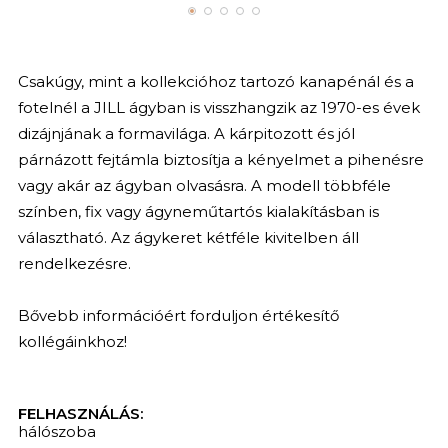
Csakúgy, mint a kollekcióhoz tartozó kanapénál és a
fotelnél a JILL ágyban is visszhangzik az 1970-es évek
dizájnjának a formavilága. A kárpitozott és jól
párnázott fejtámla biztosítja a kényelmet a pihenésre
vagy akár az ágyban olvasásra. A modell többféle
színben, fix vagy ágyneműtartós kialakításban is
választható. Az ágykeret kétféle kivitelben áll
rendelkezésre.
Bővebb információért forduljon értékesítő
kollégáinkhoz!
FELHASZNÁLÁS:
hálószoba