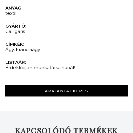
ANYAG:
textil
GYÁRTÓ:
Calligaris
CÍMKÉK:
Ágy
,
Franciaágy
LISTAÁR:
Érdeklődjön munkatársainknál!
ÁRAJÁNLATKÉRÉS
KAPCSOLÓDÓ TERMÉKEK
KERESÉS