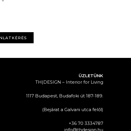
NLATKÉRÉS
ÜZLETÜNK
TH|DESIGN – Interior for Living
1117 Budapest, Budafoki út 187-189.
(Bejárat a Galvani utca felől)
+36 70 3334787
info@thdesign.hu