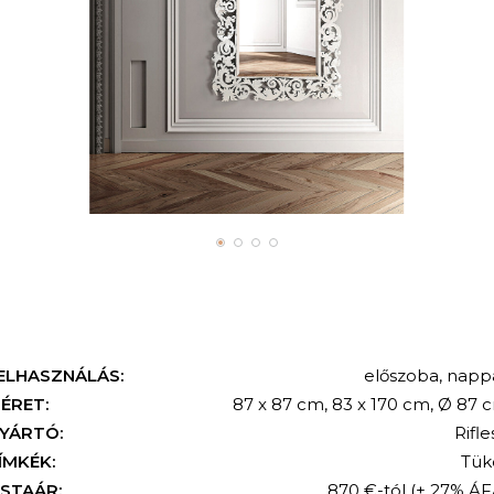
ELHASZNÁLÁS:
előszoba
,
nappa
KERESÉS
ÉRET:
87 x 87 cm, 83 x 170 cm, Ø 87 
YÁRTÓ:
Rifle
ÍMKÉK:
Tük
ISTAÁR:
870 €-tól
(+ 27% ÁF