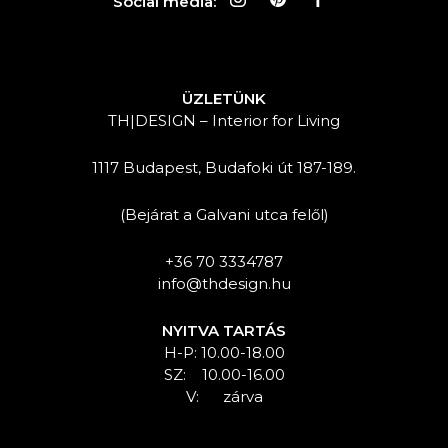
Social media:
ÜZLETÜNK
TH|DESIGN – Interior for Living
1117 Budapest, Budafoki út 187-189.
(Bejárat a Galvani utca felől)
+36 70 3334787
info@thdesign.hu
NYITVA TARTÁS
H-P: 10.00-18.00
SZ: 10.00-16.00
V: zárva