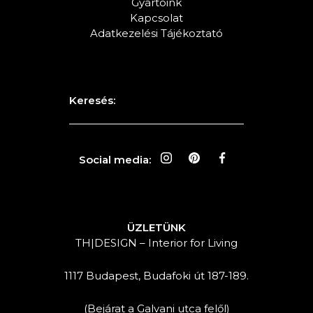
Gyártóink
Kapcsolat
Adatkezelési Tájékoztató
Keresés:
Social media:
ÜZLETÜNK
TH|DESIGN – Interior for Living
1117 Budapest, Budafoki út 187-189.
(Bejárat a Galvani utca felől)