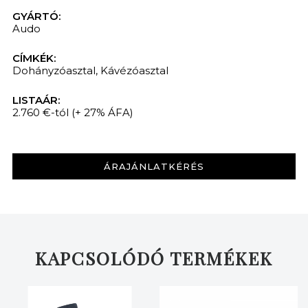
GYÁRTÓ:
Audo
CÍMKÉK:
Dohányzóasztal
,
Kávézóasztal
LISTAÁR:
2.760 €-tól
(+ 27% ÁFA)
ÁRAJÁNLATKÉRÉS
KAPCSOLÓDÓ TERMÉKEK
KERESÉS