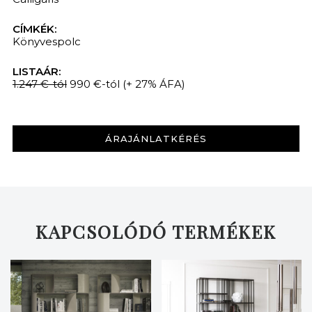
CÍMKÉK:
Könyvespolc
LISTAÁR:
1.247 €-tól
990 €-tól
(+ 27% ÁFA)
ÁRAJÁNLATKÉRÉS
KAPCSOLÓDÓ TERMÉKEK