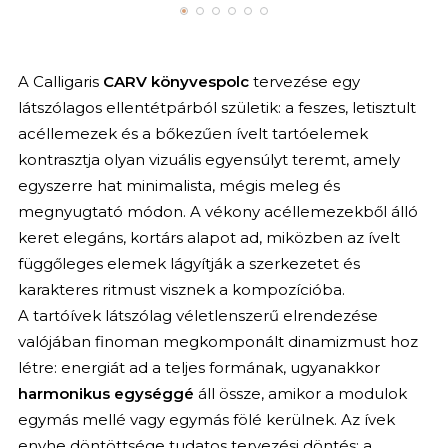
A Calligaris
CARV könyvespolc
tervezése egy
látszólagos ellentétpárból születik: a feszes, letisztult
acéllemezek és a bőkezűen ívelt tartóelemek
kontrasztja olyan vizuális egyensúlyt teremt, amely
egyszerre hat minimalista, mégis meleg és
megnyugtató módon. A vékony acéllemezekből álló
keret elegáns, kortárs alapot ad, miközben az ívelt
függőleges elemek lágyítják a szerkezetet és
karakteres ritmust visznek a kompozícióba.
A tartóívek látszólag véletlenszerű elrendezése
valójában finoman megkomponált dinamizmust hoz
létre: energiát ad a teljes formának, ugyanakkor
harmonikus egységgé
áll össze, amikor a modulok
egymás mellé vagy egymás fölé kerülnek. Az ívek
enyhe döntöttsége tudatos tervezési döntés: a