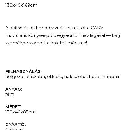
130x40x169cm
Alakítsd át otthonod vizuális ritmusát a CARV
moduláris könyvespolc egyedi formavilágával — kérj
személyre szabott ajánlatot még ma!
FELHASZNÁLÁS:
dolgozó
,
előszoba
,
étkező
,
hálószoba
,
hotel
,
nappali
ANYAG:
fém
MÉRET:
KERESÉS
130x40x85cm
GYÁRTÓ:
Calligaris