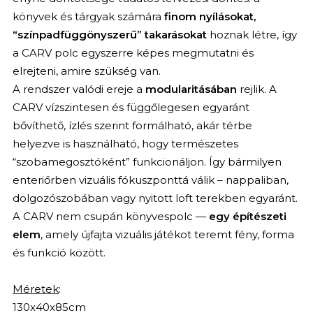
könyvek és tárgyak számára
finom nyílásokat,
“színpadfüggönyszerű” takarásokat
hoznak létre, így
a CARV polc egyszerre képes megmutatni és
elrejteni, amire szükség van.
A rendszer valódi ereje a
modularitásában
rejlik. A
CARV vízszintesen és függőlegesen egyaránt
bővíthető, ízlés szerint formálható, akár térbe
helyezve is használható, hogy természetes
“szobamegosztóként” funkcionáljon. Így bármilyen
enteriőrben vizuális fókuszponttá válik – nappaliban,
dolgozószobában vagy nyitott loft terekben egyaránt.
A CARV nem csupán könyvespolc —
egy építészeti
elem
, amely újfajta vizuális játékot teremt fény, forma
és funkció között.
Méretek
:
130x40x85cm