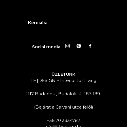
Keresés:
Social media:
ÜZLETÜNK
TH|DESIGN – Interior for Living
1117 Budapest, Budafoki út 187-189.
(Bejárat a Galvani utca felől)
+36 70 3334787
info@thdesign.hu