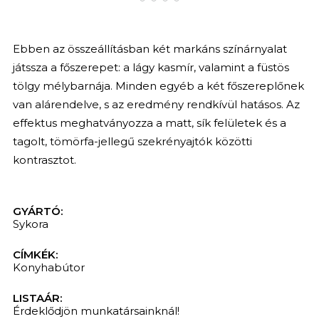
Ebben az összeállításban két markáns színárnyalat
játssza a főszerepet: a lágy kasmír, valamint a füstös
tölgy mélybarnája. Minden egyéb a két főszereplőnek
van alárendelve, s az eredmény rendkívül hatásos. Az
effektus meghatványozza a matt, sík felületek és a
tagolt, tömörfa-jellegű szekrényajtók közötti
kontrasztot.
GYÁRTÓ:
Sykora
CÍMKÉK:
Konyhabútor
LISTAÁR:
Érdeklődjön munkatársainknál!