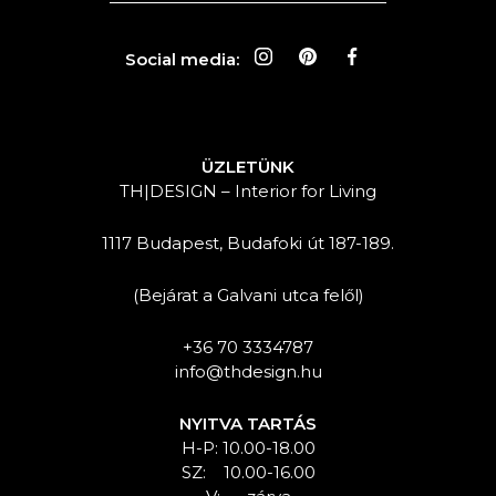
Social media:
ÜZLETÜNK
TH|DESIGN – Interior for Living
1117 Budapest, Budafoki út 187-189.
(Bejárat a Galvani utca felől)
+36 70 3334787
info@thdesign.hu
NYITVA TARTÁS
H-P: 10.00-18.00
SZ: 10.00-16.00