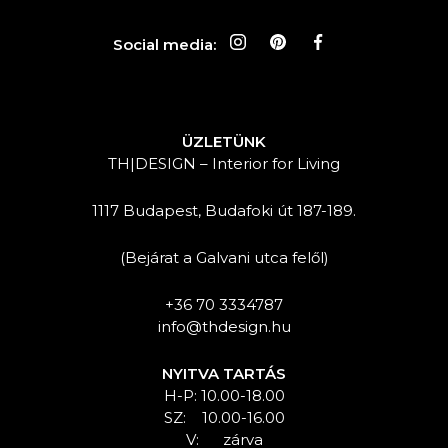
Social media:
ÜZLETÜNK
TH|DESIGN – Interior for Living
1117 Budapest, Budafoki út 187-189.
(Bejárat a Galvani utca felől)
+36 70 3334787
info@thdesign.hu
NYITVA TARTÁS
H-P: 10.00-18.00
SZ: 10.00-16.00
V: zárva