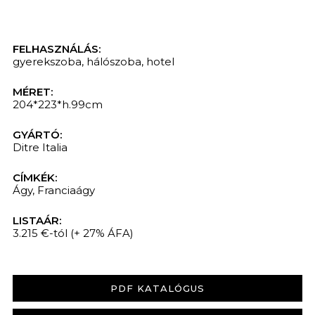
FELHASZNÁLÁS:
gyerekszoba
,
hálószoba
,
hotel
MÉRET:
204*223*h.99cm
GYÁRTÓ:
Ditre Italia
CÍMKÉK:
Ágy
,
Franciaágy
LISTAÁR:
3.215 €-tól
(+ 27% ÁFA)
PDF KATALÓGUS