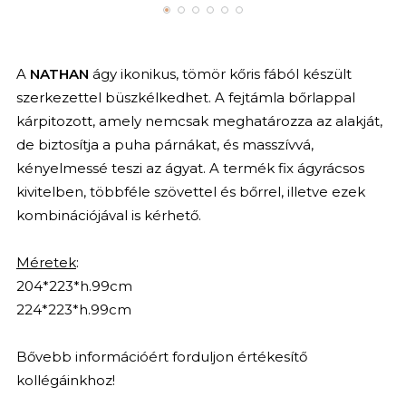
A
NATHAN
ágy ikonikus, tömör kőris fából készült
szerkezettel büszkélkedhet. A fejtámla bőrlappal
kárpitozott, amely nemcsak meghatározza az alakját,
de biztosítja a puha párnákat, és masszívvá,
kényelmessé teszi az ágyat. A termék fix ágyrácsos
kivitelben, többféle szövettel és bőrrel, illetve ezek
kombinációjával is kérhető.
Méretek
:
204*223*h.99cm
224*223*h.99cm
Bővebb információért forduljon értékesítő
kollégáinkhoz!