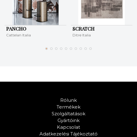
PANCHO
SCRATCH
Cattelan Italia
Ditre Italia
Rólunk
Termékek
Szolgáltatások
Gyártóink
Kapcsolat
Adatkezelési Tájékoztató