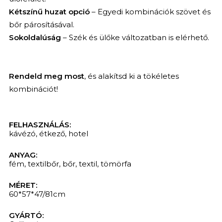
Kétszínű huzat opció
– Egyedi kombinációk szövet és
bőr párosításával.
Sokoldalúság
– Szék és ülőke változatban is elérhető.
Rendeld meg most
, és alakítsd ki a tökéletes
kombinációt!
FELHASZNÁLÁS:
kávézó
,
étkező
,
hotel
ANYAG:
fém
,
textilbőr
,
bőr
,
textil
,
tömörfa
MÉRET:
60*57*47/81cm
GYÁRTÓ: