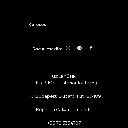
Keresés:
Social media:
ÜZLETÜNK
TH|DESIGN – Interior for Living
1117 Budapest, Budafoki út 187-189.
(Bejárat a Galvani utca felől)
+36 70 3334787