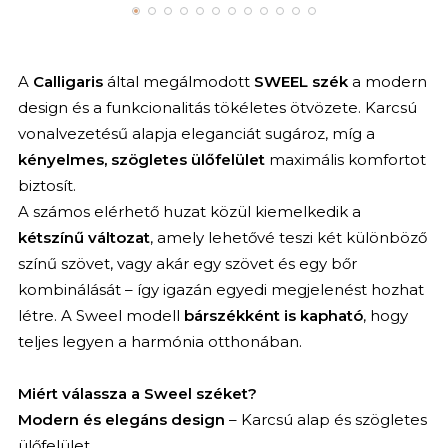
A
Calligaris
által megálmodott
SWEEL szék
a modern
design és a funkcionalitás tökéletes ötvözete. Karcsú
vonalvezetésű alapja eleganciát sugároz, míg a
kényelmes, szögletes ülőfelület
maximális komfortot
biztosít.
A számos elérhető huzat közül kiemelkedik a
kétszínű változat
, amely lehetővé teszi két különböző
színű szövet, vagy akár egy szövet és egy bőr
kombinálását – így igazán egyedi megjelenést hozhat
létre. A Sweel modell
bárszékként is kapható
, hogy
teljes legyen a harmónia otthonában.
Miért válassza a Sweel széket?
Modern és elegáns design
– Karcsú alap és szögletes
ülőfelület.