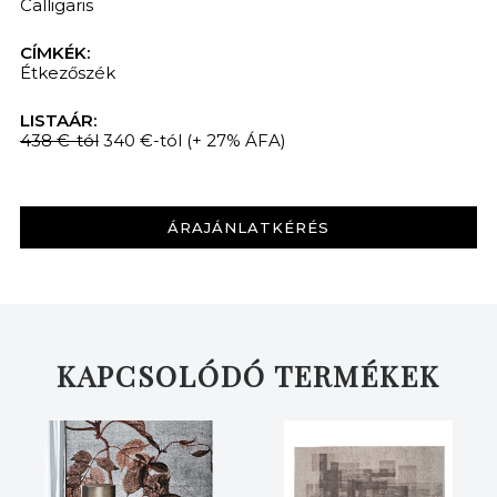
Calligaris
CÍMKÉK:
Étkezőszék
LISTAÁR:
438 €-tól
340 €-tól
(+ 27% ÁFA)
KERESÉS
ÁRAJÁNLATKÉRÉS
KAPCSOLÓDÓ TERMÉKEK