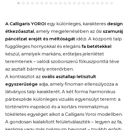
A Calligaris YOROI
egy különleges, karakteres
design
étkezőasztal
, amely megjelenésében az ősi
szamuráj
páncélzat erejét és méltóságát
idézi. A központi talp
függőleges hornyokkal és elegáns
fa betétekkel
készül, amelyek markáns, erőteljes jelenlétet
teremtenek – valódi szoborszerű fókuszponttá téve
az asztalt bármely enteriőrben.
A kontrasztot az
ovális asztallap letisztult
egyszerűsége
adja, amely finoman ellensúlyozza a
látványos talp karakterét. A két forma harmonikus
párbeszéde különleges vizuális egyensúlyt teremt: a
történelmi inspiráció és a kortárs minimalizmus
tökéletes egységet alkot a Calligaris Yoroi modellben.
A gondosan kialakított felületválaszték – legyen az fa,
kerámia vagy más prémium bevonat – tovább erősíti