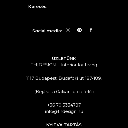
Keresés:
Social media:
ÜZLETÜNK
TH|DESIGN – Interior for Living
1117 Budapest, Budafoki út 187-189.
(Bejárat a Galvani utca felől)
+36 70 3334787
info@thdesign.hu
NYITVA TARTÁS