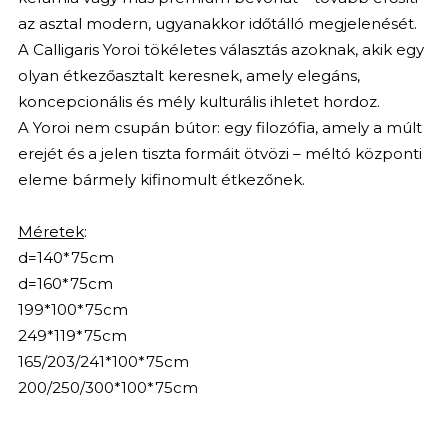
az asztal modern, ugyanakkor időtálló megjelenését.
A Calligaris Yoroi tökéletes választás azoknak, akik egy
olyan étkezőasztalt keresnek, amely elegáns,
koncepcionális és mély kulturális ihletet hordoz.
A Yoroi nem csupán bútor: egy filozófia, amely a múlt
erejét és a jelen tiszta formáit ötvözi – méltó központi
eleme bármely kifinomult étkezőnek.
Méretek
:
d=140*75cm
d=160*75cm
199*100*75cm
249*119*75cm
165/203/241*100*75cm
200/250/300*100*75cm