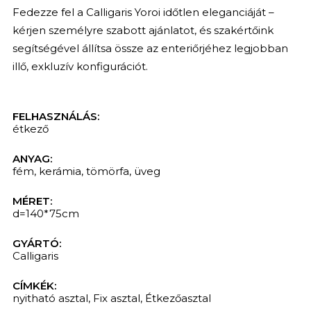
Fedezze fel a Calligaris Yoroi időtlen eleganciáját –
kérjen személyre szabott ajánlatot, és szakértőink
segítségével állítsa össze az enteriőrjéhez legjobban
illő, exkluzív konfigurációt.
FELHASZNÁLÁS:
étkező
ANYAG:
fém
,
kerámia
,
tömörfa
,
üveg
MÉRET:
d=140*75cm
KERESÉS
GYÁRTÓ:
Calligaris
CÍMKÉK:
nyitható asztal
,
Fix asztal
,
Étkezőasztal