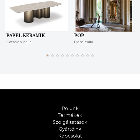
PAPEL KERAMIK
POP
Cattelan Italia
Fiam Italia
Rólunk
Termékek
Szolgáltatások
Gyártóink
Kapcsolat