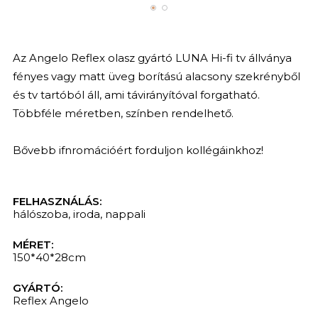
Az Angelo Reflex olasz gyártó LUNA Hi-fi tv állványa
fényes vagy matt üveg borítású alacsony szekrényből
és tv tartóból áll, ami távirányítóval forgatható.
Többféle méretben, színben rendelhető.
Bővebb ifnromációért forduljon kollégáinkhoz!
FELHASZNÁLÁS:
hálószoba
,
iroda
,
nappali
MÉRET:
150*40*28cm
GYÁRTÓ:
Reflex Angelo