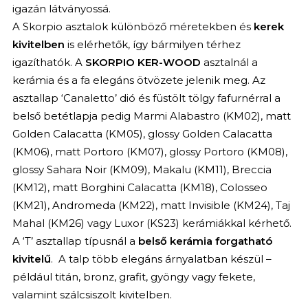
igazán látványossá.
A Skorpio asztalok különböző méretekben és
kerek
kivitelben
is elérhetők, így bármilyen térhez
igazíthatók. A
SKORPIO KER-WOOD
asztalnál a
kerámia és a fa elegáns ötvözete jelenik meg. Az
asztallap ‘Canaletto’ dió és füstölt tölgy fafurnérral a
belső betétlapja pedig Marmi Alabastro (KM02), matt
Golden Calacatta (KM05), glossy Golden Calacatta
(KM06), matt Portoro (KM07), glossy Portoro (KM08),
glossy Sahara Noir (KM09), Makalu (KM11), Breccia
(KM12), matt Borghini Calacatta (KM18), Colosseo
(KM21), Andromeda (KM22), matt Invisible (KM24), Taj
Mahal (KM26) vagy Luxor (KS23) kerámiákkal kérhető.
A ‘T’ asztallap típusnál a
belső kerámia forgatható
kivitelű
. A talp több elegáns árnyalatban készül –
például titán, bronz, grafit, gyöngy vagy fekete,
valamint szálcsiszolt kivitelben.