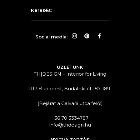
Keresés:
Social media:
ÜZLETÜNK
TH|DESIGN – Interior for Living
1117 Budapest, Budafoki út 187-189.
(Bejárat a Galvani utca felől)
+36 70 3334787
info@thdesign.hu
NYITVA TARTÁS