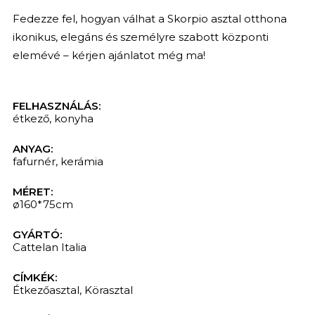
Fedezze fel, hogyan válhat a Skorpio asztal otthona
ikonikus, elegáns és személyre szabott központi
elemévé – kérjen ajánlatot még ma!
KERESÉS
FELHASZNÁLÁS:
étkező
,
konyha
ANYAG:
fafurnér
,
kerámia
MÉRET:
ø160*75cm
GYÁRTÓ:
Cattelan Italia
CÍMKÉK:
Étkezőasztal
,
Körasztal