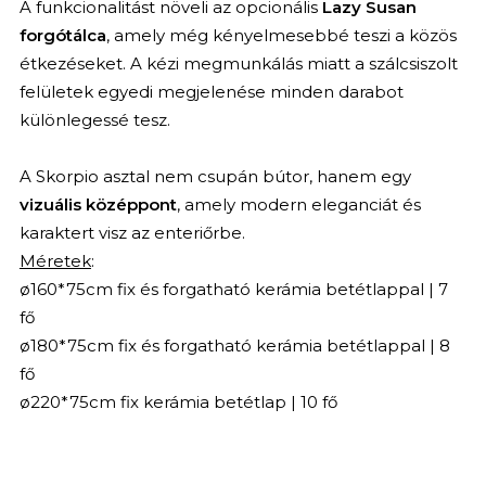
A funkcionalitást növeli az opcionális
Lazy Susan
forgótálca
, amely még kényelmesebbé teszi a közös
étkezéseket. A kézi megmunkálás miatt a szálcsiszolt
felületek egyedi megjelenése minden darabot
különlegessé tesz.
A Skorpio asztal nem csupán bútor, hanem egy
vizuális középpont
, amely modern eleganciát és
karaktert visz az enteriőrbe.
Méretek
:
ø160*75cm fix és forgatható kerámia betétlappal | 7
fő
ø180*75cm fix és forgatható kerámia betétlappal | 8
fő
ø220*75cm fix kerámia betétlap | 10 fő