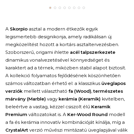
A
Skorpio
asztal a modern étkezők egyik
legismertebb designikonja, amely radikálisan új
megközelítést hozott a kortárs asztaltervezésben.
Szoborszerű, origami ihlette
acél talpszerkezete
dinamikus vonalvezetésével könnyedséget és
karaktert ad a térnek, miközben stabil alapot biztosít.
A kollekció folyamatos fejlődésének köszönhetően
számos változatban érhető el: a klasszikus
üveglapos
verziók
mellett választható
fa (Wood)
,
természetes
márvány (Marble)
vagy
kerámia (Keramik)
kivitelben,
beleértve a vastag, kézzel csiszolt élű
Keramik
Premium
változatokat is. A
Ker‑Wood Round
modell
a fa és kerámia innovatív kombinációját kínálja, míg a
CrystalArt
verzió művészi mintázatú üveglapjával válik