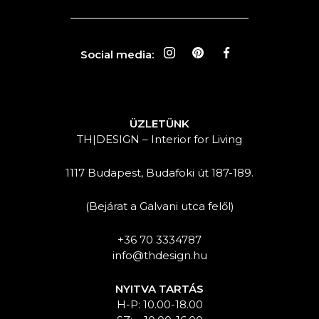
Social media:
ÜZLETÜNK
TH|DESIGN – Interior for Living
1117 Budapest, Budafoki út 187-189.
(Bejárat a Galvani utca felől)
+36 70 3334787
info@thdesign.hu
NYITVA TARTÁS
H-P: 10.00-18.00