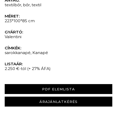
ANYAG:
textilbőr
,
bőr
,
textil
MÉRET:
223*100*85 cm
GYÁRTÓ:
Valentini
CÍMKÉK:
sarokkanapé
,
Kanapé
LISTAÁR:
2.250 €-tól
(+ 27% ÁFA)
PDF ELEMLISTA
ÁRAJÁNLATKÉRÉS