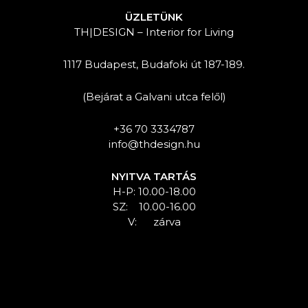
ÜZLETÜNK
TH|DESIGN – Interior for Living
1117 Budapest, Budafoki út 187-189.
(Bejárat a Galvani utca felől)
+36 70 3334787
info@thdesign.hu
NYITVA TARTÁS
H-P: 10.00-18.00
SZ: 10.00-16.00
V: zárva