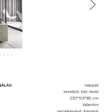
NÁLÁS:
nappali
textilbőr
,
bőr
,
textil
230*103*85 cm
Valentini
sarokkanapé
,
Kanapé