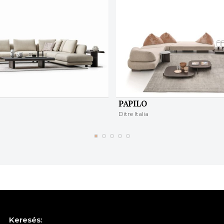
PAPILO
Ditre Italia
Keresés: