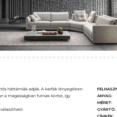
ős háttámlák adják. A karfák lényegében
FELHASZ
n a magasságban futnak körbe, így
ANYAG:
MÉRET:
választható.
GYÁRTÓ:
CÍMKÉK: