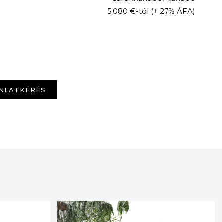
5.080 €-tól
(+ 27% ÁFA)
NLATKÉRÉS