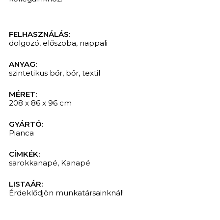
FELHASZNÁLÁS:
dolgozó
,
előszoba
,
nappali
ANYAG:
szintetikus bőr
,
bőr
,
textil
MÉRET:
208 x 86 x 96 cm
GYÁRTÓ:
Pianca
CÍMKÉK:
sarokkanapé
,
Kanapé
LISTAÁR:
Érdeklődjön munkatársainknál!