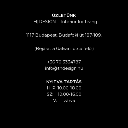
ÜZLETÜNK
TH|DESIGN – Interior for Living
1117 Budapest, Budafoki út 187-189.
(Bejárat a Galvani utca felől)
+36 70 3334787
info@thdesign.hu
NYITVA TARTÁS
H-P: 10.00-18.00
SZ: 10.00-16.00
V: zárva