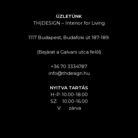
ÜZLETÜNK
TH|DESIGN – Interior for Living
1117 Budapest, Budafoki út 187-189.
(Bejárat a Galvani utca felől)
+36 70 3334787
info@thdesign.hu
NYITVA TARTÁS
H-P: 10.00-18.00
SZ: 10.00-16.00
V: zárva