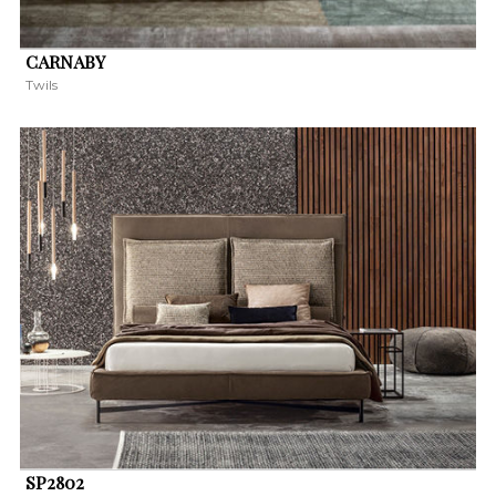
CARNABY
Twils
KERESÉS
SP2802