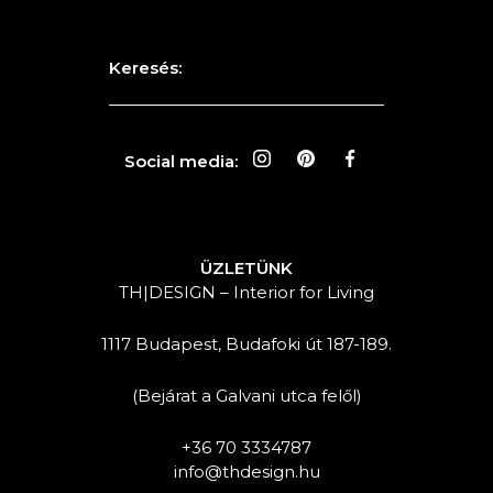
Keresés:
Social media:
ÜZLETÜNK
TH|DESIGN – Interior for Living
1117 Budapest, Budafoki út 187-189.
(Bejárat a Galvani utca felől)
+36 70 3334787
info@thdesign.hu