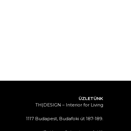
ÜZLETÜNK
TH|DESIGN – Interior for Living
1117 Budapest, Budafoki út 187-189.