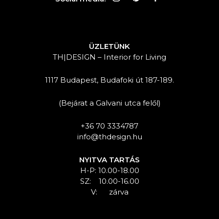
ÜZLETÜNK
TH|DESIGN – Interior for Living
1117 Budapest, Budafoki út 187-189.
(Bejárat a Galvani utca felől)
+36 70 3334787
info@thdesign.hu
NYITVA TARTÁS
H-P: 10.00-18.00
SZ: 10.00-16.00
V: zárva