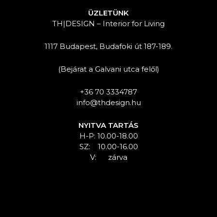
ÜZLETÜNK
TH|DESIGN – Interior for Living
1117 Budapest, Budafoki út 187-189.
(Bejárat a Galvani utca felől)
+36 70 3334787
info@thdesign.hu
NYITVA TARTÁS
H-P: 10.00-18.00
SZ: 10.00-16.00
V: zárva