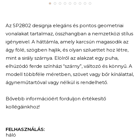
Az SP2802 designja elegáns és pontos geometriai
vonalakat tartalmaz, összhangban a nemzetközi stílus
igényeivel. A háttámla, amely karcsún magasodik az
ágy fölé, szögben hajlik, és olyan sziluettet hoz létre,
mint a sirály szárnya. Elölről az alakzat egy puha,
elhúzódó ferde színházi “szárny”, változó és könnyű. A
modell többféle méretben, szövet vagy bőr kínálattal,
ágyneműtartóval vagy nélkül is rendelhető.
Bővebb információért forduljon értékesítő
kollégáinkhoz!
FELHASZNÁLÁS:
háló