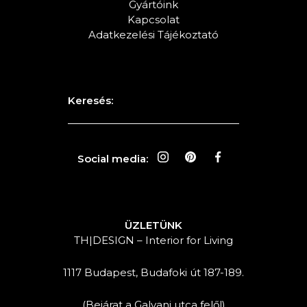
Gyártóink
Kapcsolat
Adatkezelési Tájékoztató
Keresés:
Social media:
ÜZLETÜNK
TH|DESIGN – Interior for Living
1117 Budapest, Budafoki út 187-189.
(Bejárat a Galvani utca felől)