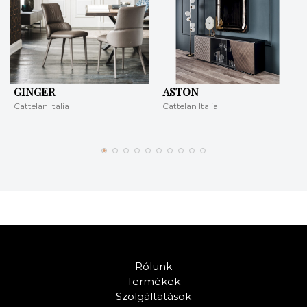
GINGER
ASTON
Cattelan Italia
Cattelan Italia
Rólunk
Termékek
Szolgáltatások