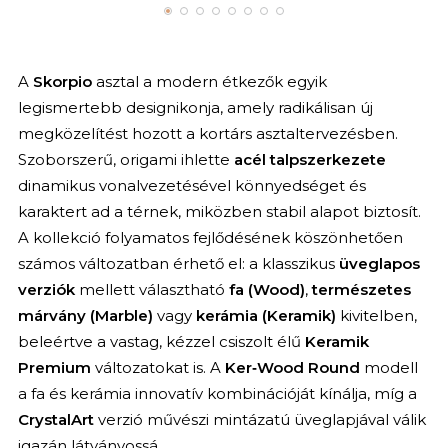
A
Skorpio
asztal a modern étkezők egyik
legismertebb designikonja, amely radikálisan új
megközelítést hozott a kortárs asztaltervezésben.
Szoborszerű, origami ihlette
acél talpszerkezete
dinamikus vonalvezetésével könnyedséget és
karaktert ad a térnek, miközben stabil alapot biztosít.
A kollekció folyamatos fejlődésének köszönhetően
számos változatban érhető el: a klasszikus
üveglapos
verziók
mellett választható
fa (Wood)
,
természetes
márvány (Marble)
vagy
kerámia (Keramik)
kivitelben,
beleértve a vastag, kézzel csiszolt élű
Keramik
Premium
változatokat is. A
Ker‑Wood Round
modell
a fa és kerámia innovatív kombinációját kínálja, míg a
CrystalArt
verzió művészi mintázatú üveglapjával válik
igazán látványossá.