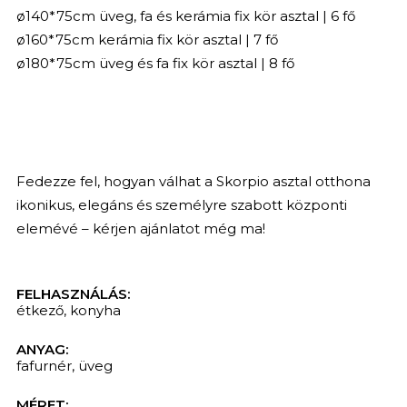
ø140*75cm üveg, fa és kerámia fix kör asztal | 6 fő
ø160*75cm kerámia fix kör asztal | 7 fő
ø180*75cm üveg és fa fix kör asztal | 8 fő
Fedezze fel, hogyan válhat a Skorpio asztal otthona
ikonikus, elegáns és személyre szabott központi
elemévé – kérjen ajánlatot még ma!
FELHASZNÁLÁS:
étkező
,
konyha
ANYAG:
fafurnér
,
üveg
KERESÉS
MÉRET: