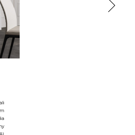
li
cm
ia
ny
A)