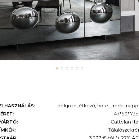
ELHASZNÁLÁS:
dolgozó
,
étkező
,
hotel
,
iroda
,
nappa
ÉRET:
147*50*73
YÁRTÓ:
Cattelan Ital
ÍMKÉK:
Tálalószekré
ISTAÁR:
3.237 €-tól
(+ 27% ÁF