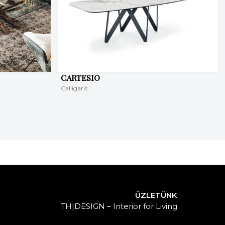
CARTESIO
Calligaris
ÜZLETÜNK
TH|DESIGN – Interior for Living