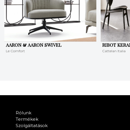
AARON & AARON SWIVEL
RIBOT KERA
Le Comfort
Cattelan Italia
Rólunk
Termékek
Szolgáltatások