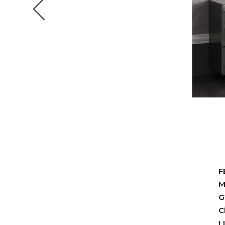
F
M
G
C
L