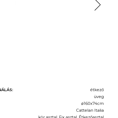
NÁLÁS:
étkező
üveg
ø160x74cm
Cattelan Italia
kör asztal
,
Fix asztal
,
Étkezőasztal