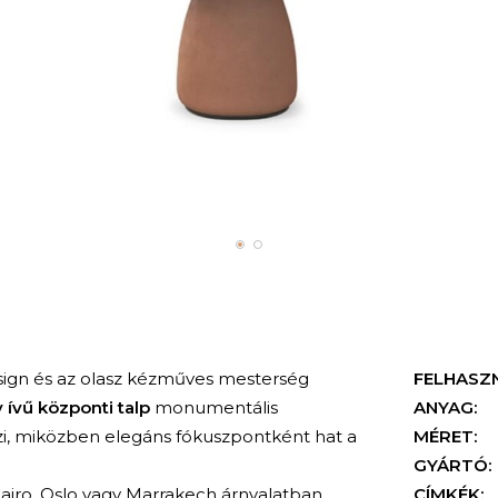
sign és az olasz kézműves mesterség
FELHASZ
 ívű központi talp
monumentális
ANYAG:
ézi, miközben elegáns fókuszpontként hat a
MÉRET:
GYÁRTÓ:
airo, Oslo vagy Marrakech árnyalatban,
CÍMKÉK: