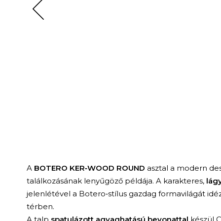
A
BOTERO KER‑WOOD ROUND
asztal a modern de
találkozásának lenyűgöző példája. A karakteres,
lágy
jelenlétével a Botero‑stílus gazdag formavilágát id
térben.
A talp
spatulázott agyaghatású bevonattal
készül C