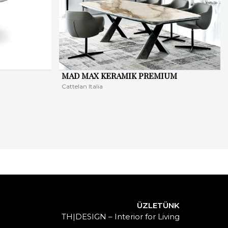
MAD MAX KERAMIK PREMIUM
Cattelan Italia
ÜZLETÜNK
TH|DESIGN – Interior for Living