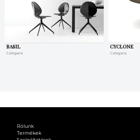
BASIL
CYCLONE
Calligaris
Calligaris
Rólunk
Termékek
Szolgáltatások