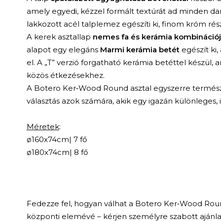
amely egyedi, kézzel formált textúrát ad minden d
lakkozott acél talplemez egészíti ki, finom króm rés
A kerek asztallap
nemes fa és kerámia kombinációj
alapot egy elegáns
Marmi kerámia betét
egészít ki
el. A „T” verzió forgatható kerámia betéttel készül,
közös étkezésekhez.
A Botero Ker‑Wood Round asztal egyszerre termész
választás azok számára, akik egy igazán különleges,
Méretek
:
ø160x74cm| 7 fő
ø180x74cm| 8 fő
Fedezze fel, hogyan válhat a Botero Ker‑Wood Roun
központi elemévé – kérjen személyre szabott ajánl