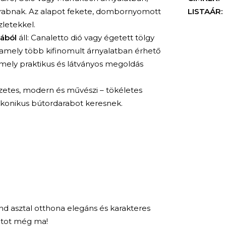
arabnak. Az alapot fekete, dombornyomott
LISTAÁR:
zletekkel.
ából
áll: Canaletto dió vagy égetett tölgy
, amely több kifinomult árnyalatban érhető
 amely praktikus és látványos megoldás
etes, modern és művészi – tökéletes
 ikonikus bútordarabot keresnek.
d asztal otthona elegáns és karakteres
KERESÉS
atot még ma!