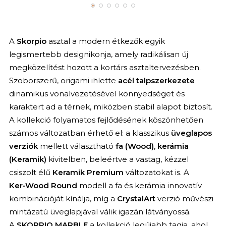
A
Skorpio
asztal a modern étkezők egyik
legismertebb designikonja, amely radikálisan új
megközelítést hozott a kortárs asztaltervezésben.
Szoborszerű, origami ihlette
acél talpszerkezete
dinamikus vonalvezetésével könnyedséget és
karaktert ad a térnek, miközben stabil alapot biztosít.
A kollekció folyamatos fejlődésének köszönhetően
számos változatban érhető el: a klasszikus
üveglapos
verziók
mellett választható
fa (Wood)
,
kerámia
(Keramik)
kivitelben, beleértve a vastag, kézzel
csiszolt élű
Keramik Premium
változatokat is. A
Ker‑Wood Round
modell a fa és kerámia innovatív
kombinációját kínálja, míg a
CrystalArt
verzió művészi
mintázatú üveglapjával válik igazán látványossá.
A
SKORPIO
MARBLE
a kollekció legújabb tagja, ahol