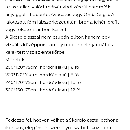
az asztallap valódi márványból készül háromféle
anyaggal – Lepanto, Avocatus vagy Onda Grigia. A
lakkozott fém lábszerkezet titán, bronz, fehér, grafit
vagy fekete színben készül.
A Skorpio asztal nem csupán bútor, hanem egy
vizuális középpont
, amely modern eleganciát és
karaktert visz az enteriőrbe.
Méretek
:
200*120*75cm ‘hordó’ alakú | 8 fő
220*120*75cm ‘hordó’ alakú | 8 fő
240*120*75cm ‘hordó’ alakú | 10 fő
300*130*75cm ‘hordó’ alakú | 12 fő
Fedezze fel, hogyan válhat a Skorpio asztal otthona
ikonikus, elegáns és személyre szabott központi