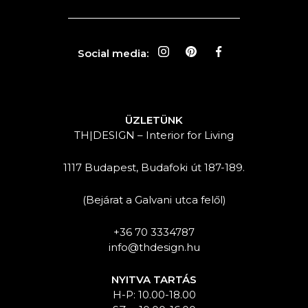
Social media:
ÜZLETÜNK
TH|DESIGN – Interior for Living
1117 Budapest, Budafoki út 187-189.
(Bejárat a Galvani utca felől)
+36 70 3334787
info@thdesign.hu
NYITVA TARTÁS
H-P: 10.00-18.00