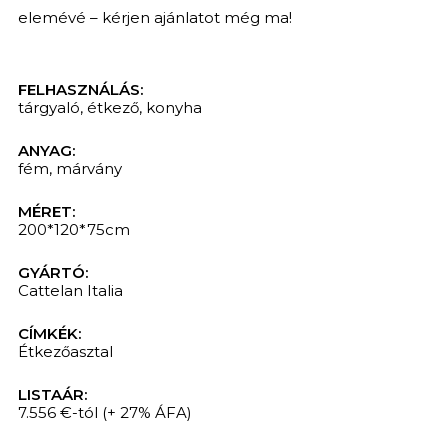
elemévé – kérjen ajánlatot még ma!
FELHASZNÁLÁS:
tárgyaló
,
étkező
,
konyha
ANYAG:
fém
,
márvány
MÉRET:
200*120*75cm
GYÁRTÓ:
Cattelan Italia
KERESÉS
CÍMKÉK:
Étkezőasztal
LISTAÁR:
7.556 €-tól
(+ 27% ÁFA)