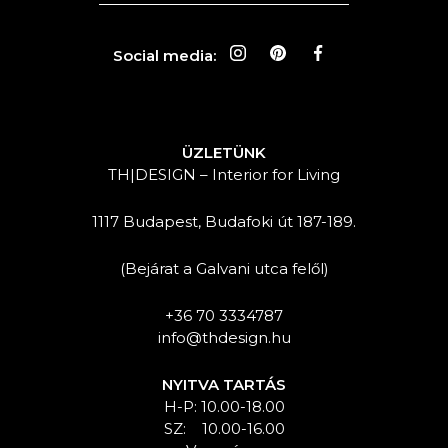
Social media:
ÜZLETÜNK
TH|DESIGN – Interior for Living
1117 Budapest, Budafoki út 187-189.
(Bejárat a Galvani utca felől)
+36 70 3334787
info@thdesign.hu
NYITVA TARTÁS
H-P: 10.00-18.00
SZ: 10.00-16.00