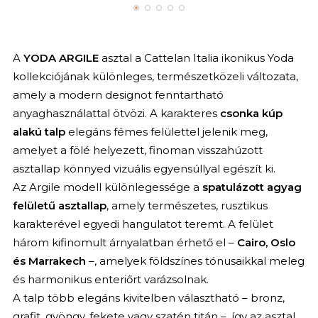
A
YODA ARGILE
asztal a Cattelan Italia ikonikus Yoda
kollekciójának különleges, természetközeli változata,
amely a modern designot fenntartható
anyaghasználattal ötvözi. A karakteres
csonka kúp
alakú talp
elegáns fémes felülettel jelenik meg,
amelyet a fölé helyezett, finoman visszahúzott
asztallap könnyed vizuális egyensúllyal egészít ki.
Az Argile modell különlegessége a
spatulázott agyag
felületű asztallap
, amely természetes, rusztikus
karakterével egyedi hangulatot teremt. A felület
három kifinomult árnyalatban érhető el –
Cairo, Oslo
és Marrakech
–, amelyek földszínes tónusaikkal meleg
és harmonikus enteriőrt varázsolnak.
A talp több elegáns kivitelben választható – bronz,
grafit, gyöngy, fekete vagy szatén titán –, így az asztal