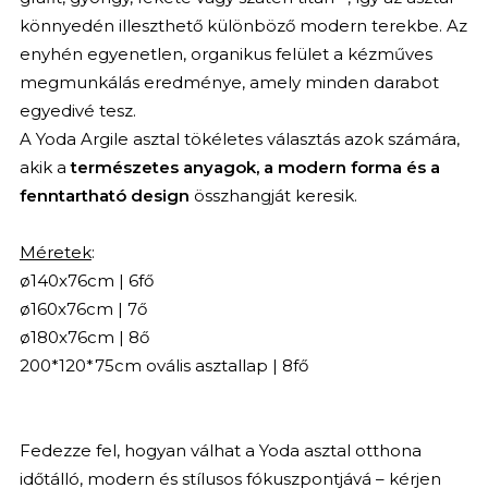
könnyedén illeszthető különböző modern terekbe. Az
enyhén egyenetlen, organikus felület a kézműves
megmunkálás eredménye, amely minden darabot
egyedivé tesz.
A Yoda Argile asztal tökéletes választás azok számára,
akik a
természetes anyagok, a modern forma és a
fenntartható design
összhangját keresik.
Méretek
:
ø140x76cm | 6fő
ø160x76cm | 7ő
ø180x76cm | 8ő
200*120*75cm ovális asztallap | 8fő
Fedezze fel, hogyan válhat a Yoda asztal otthona
időtálló, modern és stílusos fókuszpontjává – kérjen