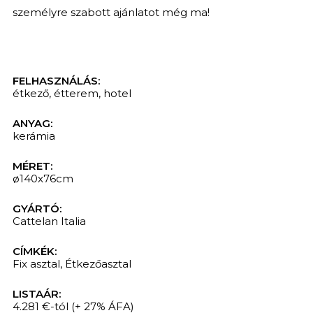
személyre szabott ajánlatot még ma!
FELHASZNÁLÁS:
étkező
,
étterem
,
hotel
ANYAG:
kerámia
MÉRET:
ø140x76cm
GYÁRTÓ:
KERESÉS
Cattelan Italia
CÍMKÉK:
Fix asztal
,
Étkezőasztal
LISTAÁR:
4.281 €-tól
(+ 27% ÁFA)