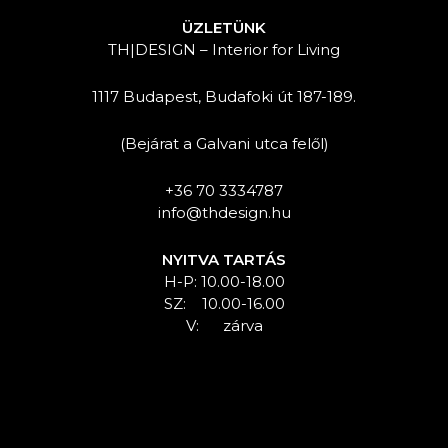
ÜZLETÜNK
TH|DESIGN – Interior for Living
1117 Budapest, Budafoki út 187-189.
(Bejárat a Galvani utca felől)
+36 70 3334787
info@thdesign.hu
NYITVA TARTÁS
H-P: 10.00-18.00
SZ: 10.00-16.00
V: zárva