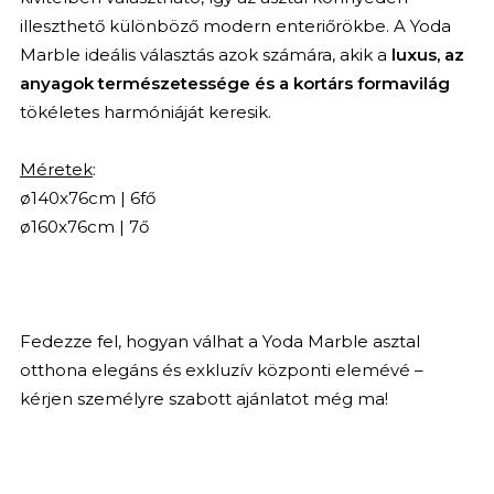
illeszthető különböző modern enteriőrökbe. A Yoda
Marble ideális választás azok számára, akik a
luxus, az
anyagok természetessége és a kortárs formavilág
tökéletes harmóniáját keresik.
Méretek
:
ø140x76cm | 6fő
ø160x76cm | 7ő
Fedezze fel, hogyan válhat a Yoda Marble asztal
otthona elegáns és exkluzív központi elemévé –
kérjen személyre szabott ajánlatot még ma!