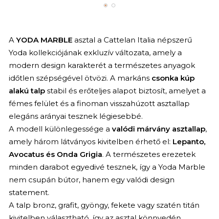
A
YODA
MARBLE
asztal a Cattelan Italia népszerű
Yoda kollekciójának exkluzív változata, amely a
modern design karakterét a természetes anyagok
időtlen szépségével ötvözi. A markáns
csonka kúp
alakú talp
stabil és erőteljes alapot biztosít, amelyet a
fémes felület és a finoman visszahúzott asztallap
elegáns arányai tesznek légiesebbé.
A modell különlegessége a
valódi márvány asztallap
,
amely három látványos kivitelben érhető el:
Lepanto,
Avocatus és Onda Grigia
. A természetes erezetek
minden darabot egyedivé tesznek, így a Yoda Marble
nem csupán bútor, hanem egy valódi design
statement.
A talp bronz, grafit, gyöngy, fekete vagy szatén titán
kivitelben választható, így az asztal könnyedén