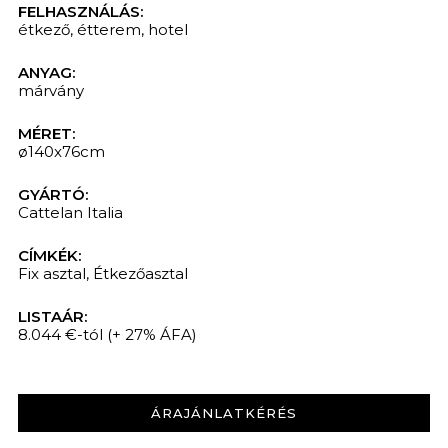
FELHASZNÁLÁS:
étkező
,
étterem
,
hotel
ANYAG:
márvány
MÉRET:
ø140x76cm
GYÁRTÓ:
Cattelan Italia
KERESÉS
CÍMKÉK:
Fix asztal
,
Étkezőasztal
LISTAÁR:
8.044 €-tól
(+ 27% ÁFA)
ÁRAJÁNLATKÉRÉS