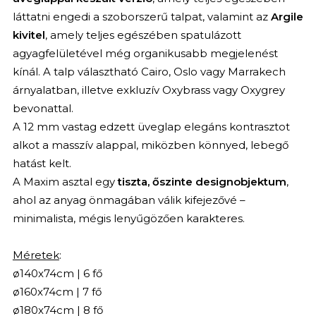
láttatni engedi a szoborszerű talpat, valamint az
Argile
kivitel
, amely teljes egészében spatulázott
agyagfelületével még organikusabb megjelenést
kínál. A talp választható Cairo, Oslo vagy Marrakech
árnyalatban, illetve exkluzív Oxybrass vagy Oxygrey
bevonattal.
A 12 mm vastag edzett üveglap elegáns kontrasztot
alkot a masszív alappal, miközben könnyed, lebegő
hatást kelt.
A Maxim asztal egy
tiszta, őszinte designobjektum
,
ahol az anyag önmagában válik kifejezővé –
minimalista, mégis lenyűgözően karakteres.
Méretek
:
ø140x74cm | 6 fő
ø160x74cm | 7 fő
ø180x74cm | 8 fő