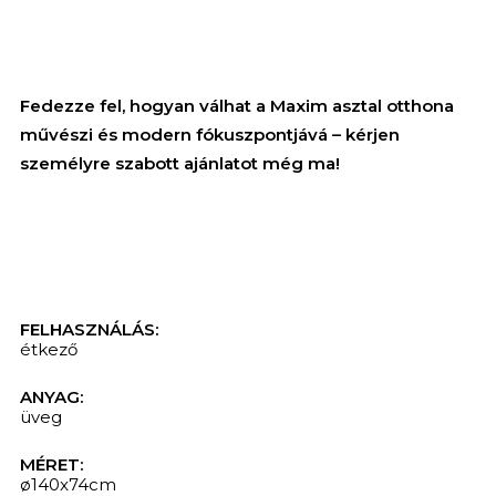
Fedezze fel, hogyan válhat a Maxim asztal otthona
művészi és modern fókuszpontjává – kérjen
személyre szabott ajánlatot még ma!
FELHASZNÁLÁS:
étkező
ANYAG:
üveg
KERESÉS
MÉRET:
ø140x74cm