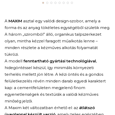
A
MAXIM
asztal egy valódi design‑szobor, amely a
forma és az anyag tökéletes egységéből születik meg.
A három „sziromból” álló, organikus talpszerkezet
olyan, mintha kézzel faragott műalkotás lenne –
minden részlete a kézműves alkotás folyamatát
tükrözi.
A modell
fenntartható gyártási technológiával
,
hidegöntéssel készül, így minimális környezeti
terhelés mellett jön létre. A kézi öntés és a gondos
felületkezelés révén minden darab egyedi karaktert
kap: a cementfelületen megjelenő finom
egyenetlenségek és textúrák a valódi kézműves
minőség jelzői.
A Maxim két változatban érhető el: az
átlátszó
üveglappal készült verzió
, amely teljes egészében