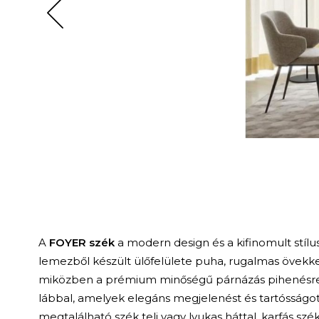
A
FOYER szék
a modern design és a kifinomult stílus
lemezből készült ülőfelülete puha, rugalmas övekkel
miközben a prémium minőségű párnázás pihenésre c
lábbal, amelyek elegáns megjelenést és tartósságot 
megtalálható szék teli vagy lyukas háttal, karfás szék 