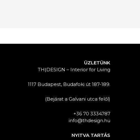
ÜZLETÜNK
TH|DESIGN – Interior for Living
1117 Budapest, Budafoki út 187-189.
(Bejárat a Galvani utca felől)
+36 70 3334787
info@thdesign.hu
NYITVA TARTÁS