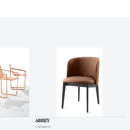
ABREY
Calligaris