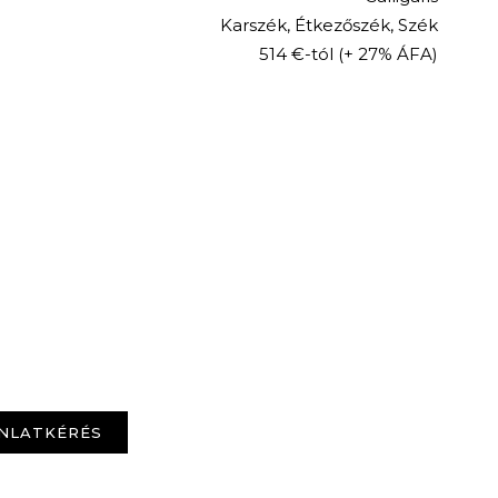
Karszék
,
Étkezőszék
,
Szék
514 €-tól
(+ 27% ÁFA)
NLATKÉRÉS