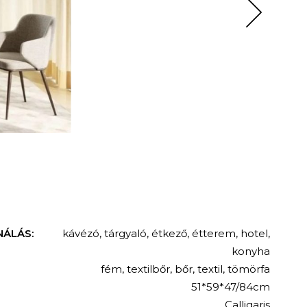
NÁLÁS:
kávézó
,
tárgyaló
,
étkező
,
étterem
,
hotel
,
konyha
fém
,
textilbőr
,
bőr
,
textil
,
tömörfa
51*59*47/84cm
Calligaris