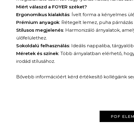
Miért válaszd a FOYER széket?
Ergonomikus kialakítás
: Ívelt forma a kényelmes ülé
Prémium anyagok
: Rétegelt lemez, puha párnázás 
Stílusos megjelenés
: Harmonizáló árnyalatok, amel
ülőfelülethez.
Sokoldalú felhasználás
: Ideális nappaliba, tárgyaló
Méretek és színek
: Több árnyalatban elérhető, hog
irodád stílusához.
Bővebb információért kérd értékesítő kollégáink se
PDF ELEM