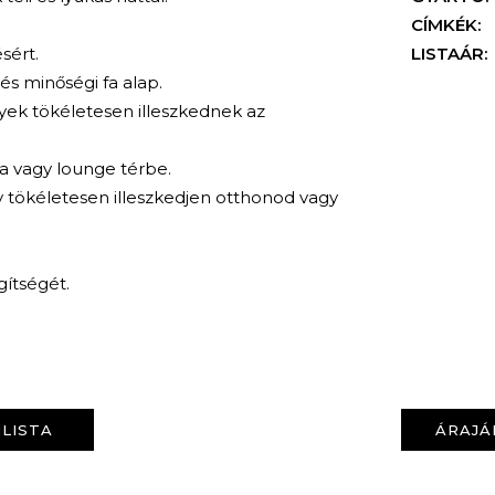
CÍMKÉK:
sért.
LISTAÁR:
és minőségi fa alap.
yek tökéletesen illeszkednek az
ba vagy lounge térbe.
y tökéletesen illeszkedjen otthonod vagy
gítségét.
KERESÉS
LISTA
ÁRAJÁ