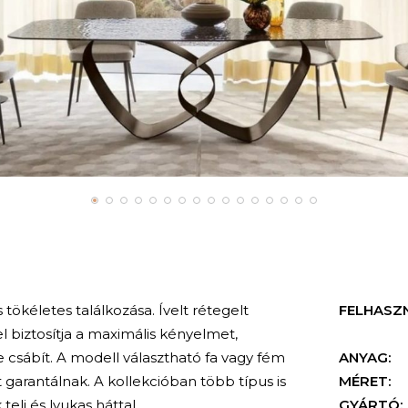
 tökéletes találkozása. Ívelt rétegelt
FELHASZ
 biztosítja a maximális kényelmet,
sábít. A modell választható fa vagy fém
ANYAG:
garantálnak. A kollekcióban több típus is
MÉRET:
teli és lyukas háttal.
GYÁRTÓ: