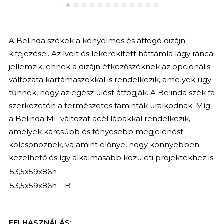
A Belinda székek a kényelmes és átfogó dizájn
kifejezései. Az ívelt és lekerekített háttámla lágy ráncai
jellemzik, ennek a dizájn étkezőszéknek az opcionális
változata kartámaszokkal is rendelkezik, amelyek úgy
tűnnek, hogy az egész ülést átfogják. A Belinda szék fa
szerkezetén a természetes faminták uralkodnak. Míg
a Belinda ML változat acél lábakkal rendelkezik,
amelyek karcsúbb és fényesebb megjelenést
kölcsönöznek, valamint előnye, hogy könnyebben
kezelhető és így alkalmasabb közületi projektekhez is.
53,5x59x86h
53,5x59x86h – B
FELHASZNÁLÁS: