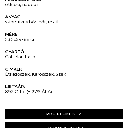
étkező
,
nappali
ANYAG:
szintetikus bőr
,
bőr
,
textil
MÉRET:
53,5x59x86 cm
GYÁRTÓ:
Cattelan Italia
CÍMKÉK:
Étkezőszék
,
Karosszék
,
Szék
LISTAÁR:
892 €-tól
(+ 27% ÁFA)
PDF ELEMLISTA
ÁRAJÁNLATKÉRÉS