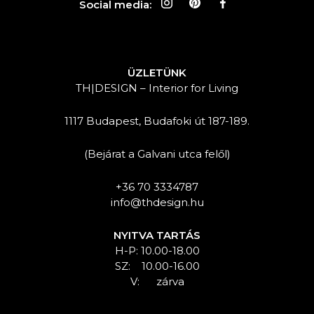
Social media:
ÜZLETÜNK
TH|DESIGN – Interior for Living
1117 Budapest, Budafoki út 187-189.
(Bejárat a Galvani utca felől)
+36 70 3334787
info@thdesign.hu
NYITVA TARTÁS
H-P: 10.00-18.00
SZ: 10.00-16.00
V: zárva