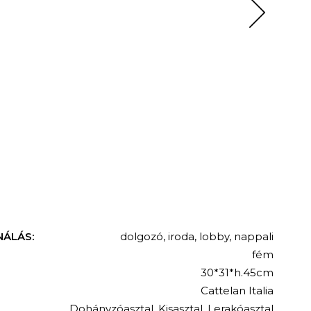
NÁLÁS:
dolgozó
,
iroda
,
lobby
,
nappali
fém
30*31*h.45cm
Cattelan Italia
Dohányzóasztal
,
Kisasztal
,
Lerakóasztal