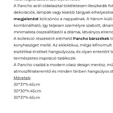
A Pancho acél oldalasztal tökéletesen illeszkedik fo
dekorációk, lámpák vagy kisebb tárgyak elhelyezé
megjelenést
kölcsönöz a nappalinak. A három kül
kombinálható, így teljesen személyre szabott, dinam
minimalista összeállítástól a drámai, látványos elren
A kollekció részeként elérhető
Pancho bárszékek
t
konyhasziget mellé. Az eklektikus, mégis kifinomu
esztétikai érzéket hangsúlyozza, és olyan enteriőrt 
természetes inspiráció találkozik.
A Pancho család a modern olasz design merész, művé
atmoszférateremtő és minden térben hangsúlyos st
Méretek
:
30*31*h.45cm
30*30*h.45cm
30*31*h.45cm