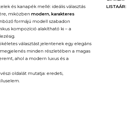
telek és kanapék mellé: ideális választás
LISTAÁR:
sére, miközben
modern, karakteres
önböző formájú modell szabadon
ikus kompozíció alakítható ki – a
dezésig.
ökéletes választást jelentenek egy elegáns
lt megjelenés minden részletében a magas
teremt, ahol a modern luxus és a
szi oldalát mutatja: eredeti,
íluselem.