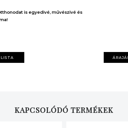
KERESÉS
 otthonodat is egyedivé, művészivé és
 ma!
LISTA
ÁRAJÁ
KAPCSOLÓDÓ TERMÉKEK