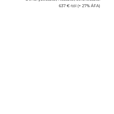
637 €-tól
(+ 27% ÁFA)