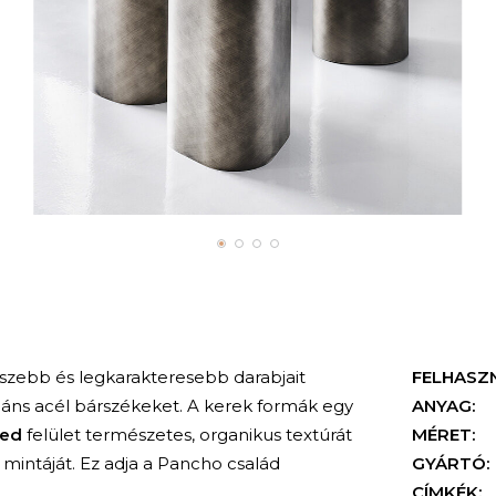
szebb és legkarakteresebb darabjait
FELHASZ
gáns acél bárszékeket. A kerek formák egy
ANYAG:
hed
felület természetes, organikus textúrát
MÉRET:
t mintáját. Ez adja a Pancho család
GYÁRTÓ:
CÍMKÉK: