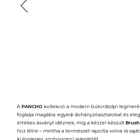
A
PANCHO
kollekció a modern bútordizájn legmeré
foglalja magába: egyedi dohányzóasztalokat és ele
értékes ásványt idéznek, míg a kézzel készült
Brus
hoz létre – mintha a természet rajzolta volna rá sajá
különleges, szoborszerű jelenlétét.