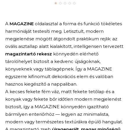
A
MAGAZINE
oldalasztal a forma és funkció tökéletes
harmóniáját testesíti meg. Letisztult, modern
megjelenése mögött átgondolt praktikum rejlik: az
ovális asztallap alatt kialakított, intelligensen tervezett
magazintartó rekesz
könnyedén elérhető
tárolóhelyet biztosít a kedvenc újságoknak,
könyveknek vagy táblagépnek. Így a MAGAZINE
egyszerre kifinomult dekorációs elem és valóban
hasznos kiegészítő a nappaliban.
A kecses fekete fém váz, matt fekete tetőlap és a
konyak vagy fekete bőr időtlen modern megjelenést
biztosít, így a MAGAZINE könnyedén igazítható
bármilyen enteriőrhöz — legyen az minimalista,
modern vagy természetes textúrákra épülő hangulat.
A magazintartó zseb
újragenerált, magas minőségű