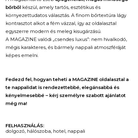
bőrből
készül, amely tartós, esztétikus és
környezettudatos választás. A finom bőrtextúra lágy
kontrasztot alkot a fém vázzal, így az oldalasztal
egyszerre modern és meleg kisugárzású.
A MAGAZINE valódi „csendes luxus”: nem hivalkodó,
mégis karakteres, és bármely nappali atmoszféráját
képes emelni.
Fedezd fel, hogyan teheti a MAGAZINE oldalasztal a
te nappalidat is rendezettebbé, elegánsabbá és
kényelmesebbé – kérj személyre szabott ajánlatot
még ma!
FELHASZNÁLÁS:
dolgozó
,
hálószoba
,
hotel
,
nappali