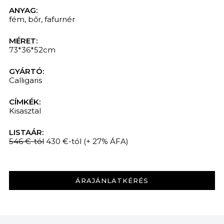
ANYAG:
fém
,
bőr
,
fafurnér
MÉRET:
73*36*52cm
GYÁRTÓ:
Calligaris
CÍMKÉK:
Kisasztal
KERESÉS
LISTAÁR:
546 €-tól
430 €-tól
(+ 27% ÁFA)
ÁRAJÁNLATKÉRÉS