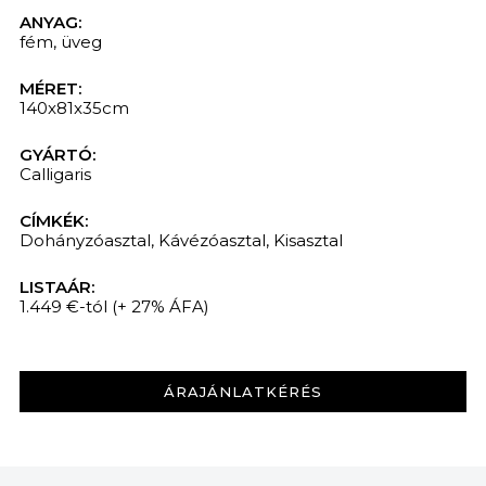
ANYAG:
fém
,
üveg
MÉRET:
140x81x35cm
GYÁRTÓ:
Calligaris
CÍMKÉK:
Dohányzóasztal
,
Kávézóasztal
,
Kisasztal
KERESÉS
LISTAÁR:
1.449 €-tól
(+ 27% ÁFA)
ÁRAJÁNLATKÉRÉS