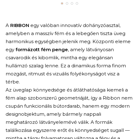
A
RIBBON
egy valóban innovatív dohányzóasztal,
amelyben a masszív fém és a lebegően tiszta üveg
harmonikus egységben jelenik meg. Központi eleme
egy
formázott fém penge
, amely látványosan
csavarodik és kibomlik, mintha egy elegánsan
hullámzó szalag lenne. Ez a dinamikus forma finom
mozgást, ritmust és vizuális folyékonyságot visz a
térbe.
Az üveglap könnyedsége és átláthatósága kiemeli a
fém alap szoborszerű geometriáját, így a Ribbon nem
csupán funkcionális bútordarab, hanem egy modern
designobjektum, amely bármely nappali
meghatározó látványelemévé válik. A formák
találkozása egyszerre erőt és könnyedséget sugall —
mintha a tárgy folyamatosan változna a fény és a