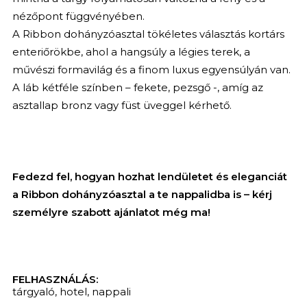
nézőpont függvényében.
A Ribbon dohányzóasztal tökéletes választás kortárs
enteriőrökbe, ahol a hangsúly a légies terek, a
művészi formavilág és a finom luxus egyensúlyán van.
A láb kétféle színben – fekete, pezsgő -, amíg az
asztallap bronz vagy füst üveggel kérhető.
Fedezd fel, hogyan hozhat lendületet és eleganciát
a Ribbon dohányzóasztal a te nappalidba is – kérj
személyre szabott ajánlatot még ma!
FELHASZNÁLÁS:
tárgyaló
,
hotel
,
nappali