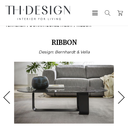
TERMÉKEK
DOHÁNYZÓASZTALOK
RIBBON
RIBBON
Design: Bernhardt & Vella