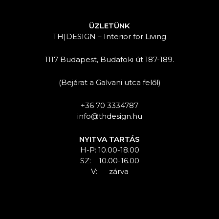
ÜZLETÜNK
TH|DESIGN – Interior for Living
1117 Budapest, Budafoki út 187-189.
(Bejárat a Galvani utca felől)
+36 70 3334787
info@thdesign.hu
NYITVA TARTÁS
H-P: 10.00-18.00
SZ: 10.00-16.00
V: zárva