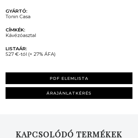
GYÁRTÓ:
Tonin Casa
CÍMKÉK:
Kávézóasztal
LISTAÁR:
527 €-tól
(+ 27% ÁFA)
PDF ELEMLISTA
ÁRAJÁNLATKÉRÉS
KAPCSOLÓDÓ TERMÉKEK
KERESÉS