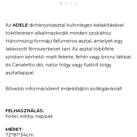
Az
ADELE
dohányzóasztal különleges kialakításával
tökéletesen alkalmazkodik minden szobához.
Háromszög formájú fafurnéros asztal, amelyet egy
lakkozott fémszerkezet tart. Az asztal többféle
színben kérhető: matt fekete, fehér vagy bronz lábbal
és Canaletto dió, natúr tölgy vagy füstölt tölgy
asztallappal.
Bővebb információkért érdeklődjön kollégáinknál!
FELHASZNÁLÁS:
hotel
,
lobby
,
nappali
MÉRET:
72*81*34cm