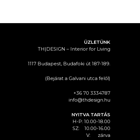
ÜZLETÜNK
TH|DESIGN – Interior for Living
1117 Budapest, Budafoki út 187-189.
(Bejárat a Galvani utca felől)
+36 70 3334787
info@thdesign.hu
NYITVA TARTÁS
H-P: 10.00-18.00
SZ: 10.00-16.00
V: zárva