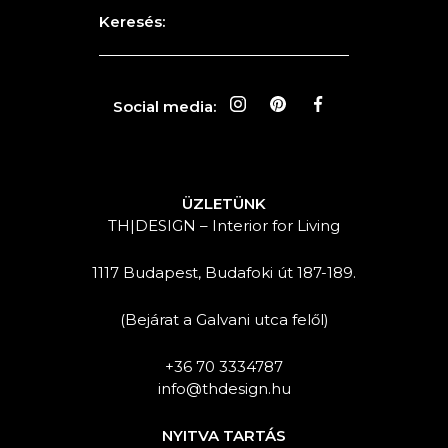
Keresés:
Social media:
ÜZLETÜNK
TH|DESIGN – Interior for Living
1117 Budapest, Budafoki út 187-189.
(Bejárat a Galvani utca felől)
+36 70 3334787
info@thdesign.hu
NYITVA TARTÁS