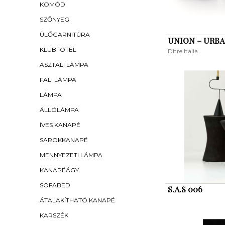
KOMÓD
SZŐNYEG
ÜLŐGARNITÚRA
UNION – URB
KLUBFOTEL
Ditre Italia
ASZTALI LÁMPA
FALI LÁMPA
LÁMPA
ÁLLÓLÁMPA
ÍVES KANAPÉ
SAROKKANAPÉ
MENNYEZETI LÁMPA
KANAPÉÁGY
SOFABED
S.A.S 006
ÁTALAKÍTHATÓ KANAPÉ
KARSZÉK