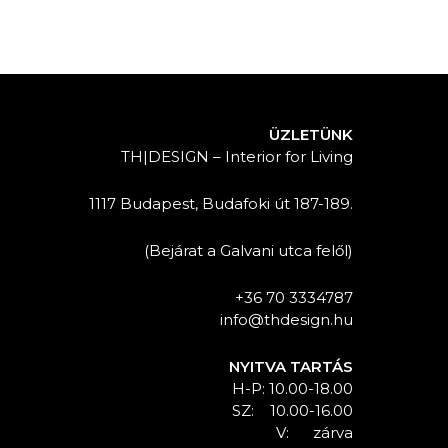
ÜZLETÜNK
TH|DESIGN – Interior for Living
1117 Budapest, Budafoki út 187-189.
(Bejárat a Galvani utca felől)
+36 70 3334787
info@thdesign.hu
NYITVA TARTÁS
H-P: 10.00-18.00
SZ: 10.00-16.00
V: zárva