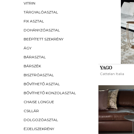
VITRIN
TÁRGYALÓASZTAL
FIX ASZTAL
DOHÁNYZÓASZTAL
BEÉPÍTETT SZEKRÉNY
ÁGY
BÁRASZTAL
BÁRSZÉK
YAGO
Cattelan Italia
BISZTRÓASZTAL
BŐVÍTHETŐ ASZTAL
BŐVÍTHETŐ KONZOLASZTAL
CHAISE LONGUE
CSILLÁR
DOLGOZÓASZTAL
ÉJJELISZEKRÉNY