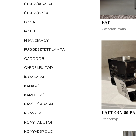
ÉTKEZŐASZTAL
ÉTKEZŐSZÉK
PAT
FOGAS
Cattelan Italia
FOTEL
FRANCIAÁGY
FÜGGESZTETT LÁMPA
GARDRÓB
GYEREKBÚTOR
ÍRÓASZTAL
KANAPÉ
KAROSSZÉK
KÁVÉZÓASZTAL
PATTERN & P
KISASZTAL
Bontempi
KONYHABÚTOR
KÖNYVESPOLC