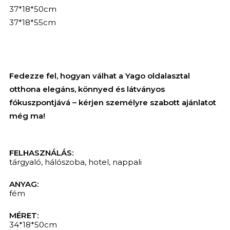
37*18*50cm
37*18*55cm
Fedezze fel, hogyan válhat a Yago oldalasztal
otthona elegáns, könnyed és látványos
fókuszpontjává – kérjen személyre szabott ajánlatot
még ma!
FELHASZNÁLÁS:
tárgyaló
,
hálószoba
,
hotel
,
nappali
ANYAG:
fém
MÉRET:
KERESÉS
34*18*50cm