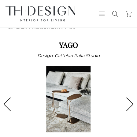
TERMÉKEK
KISASZTALOK
YAGO
YAGO
Design: Cattelan Italia Studio