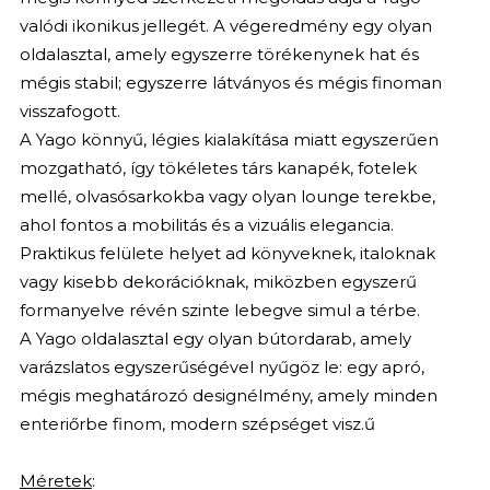
valódi ikonikus jellegét. A végeredmény egy olyan
oldalasztal, amely egyszerre törékenynek hat és
mégis stabil; egyszerre látványos és mégis finoman
visszafogott.
A Yago könnyű, légies kialakítása miatt egyszerűen
mozgatható, így tökéletes társ kanapék, fotelek
mellé, olvasósarkokba vagy olyan lounge terekbe,
ahol fontos a mobilitás és a vizuális elegancia.
Praktikus felülete helyet ad könyveknek, italoknak
vagy kisebb dekorációknak, miközben egyszerű
formanyelve révén szinte lebegve simul a térbe.
A Yago oldalasztal egy olyan bútordarab, amely
varázslatos egyszerűségével nyűgöz le: egy apró,
mégis meghatározó designélmény, amely minden
enteriőrbe finom, modern szépséget visz.ű
Méretek
: