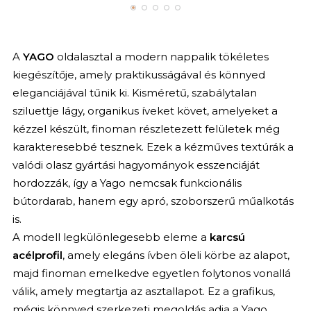
A
YAGO
oldalasztal a modern nappalik tökéletes
kiegészítője, amely praktikusságával és könnyed
eleganciájával tűnik ki. Kisméretű, szabálytalan
sziluettje lágy, organikus íveket követ, amelyeket a
kézzel készült, finoman részletezett felületek még
karakteresebbé tesznek. Ezek a kézműves textúrák a
valódi olasz gyártási hagyományok esszenciáját
hordozzák, így a Yago nemcsak funkcionális
bútordarab, hanem egy apró, szoborszerű műalkotás
is.
A modell legkülönlegesebb eleme a
karcsú
acélprofil
, amely elegáns ívben öleli körbe az alapot,
majd finoman emelkedve egyetlen folytonos vonallá
válik, amely megtartja az asztallapot. Ez a grafikus,
mégis könnyed szerkezeti megoldás adja a Yago