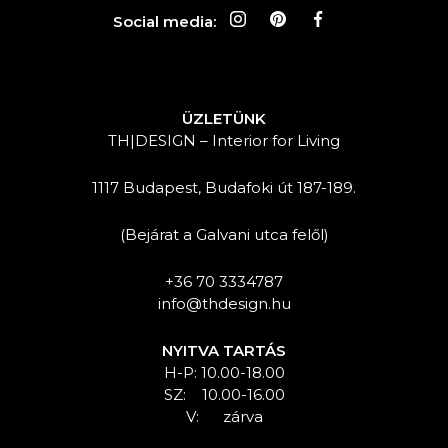
Social media:
ÜZLETÜNK
TH|DESIGN – Interior for Living
1117 Budapest, Budafoki út 187-189.
(Bejárat a Galvani utca felől)
+36 70 3334787
info@thdesign.hu
NYITVA TARTÁS
H-P: 10.00-18.00
SZ: 10.00-16.00
V: zárva