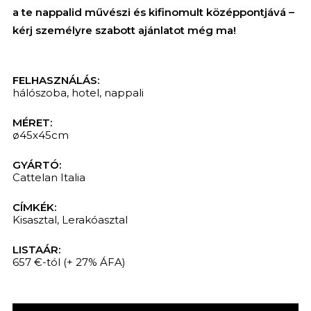
a te nappalid művészi és kifinomult középpontjává –
kérj személyre szabott ajánlatot még ma!
FELHASZNÁLÁS:
hálószoba
,
hotel
,
nappali
MÉRET:
ø45x45cm
GYÁRTÓ:
Cattelan Italia
CÍMKÉK:
KERESÉS
Kisasztal
,
Lerakóasztal
LISTAÁR:
657 €-tól
(+ 27% ÁFA)