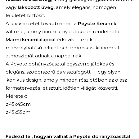
vagy
lakkozott üveg
, amely elegáns, homogén
felületet biztosít.
A luxusérzetet tovább emeli a
Peyote Keramik
változat, amely finom árnyalatokban rendelhető
Marmi kerámialappal
érkezik — ezek a
márványhatású felületek harmonikus, kifinomult
atmoszférát adnak a nappalinak.
A Peyote dohányzóasztal egyszerre játékos és
elegáns, szoborszerű és visszafogott — egy olyan
ikonikus design, amely minden részletében az olasz
formatervezés letisztult, időtlen világát közvetíti.
Méretek
:
ø45x45cm
ø45x55cm
Fedezd fel, hogyan válhat a Peyote dohányzóasztal