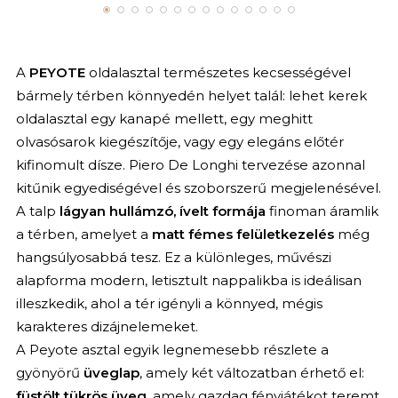
A
PEYOTE
oldalasztal természetes kecsességével
bármely térben könnyedén helyet talál: lehet kerek
oldalasztal egy kanapé mellett, egy meghitt
olvasósarok kiegészítője, vagy egy elegáns előtér
kifinomult dísze. Piero De Longhi tervezése azonnal
kitűnik egyediségével és szoborszerű megjelenésével.
A talp
lágyan hullámzó, ívelt formája
finoman áramlik
a térben, amelyet a
matt fémes felületkezelés
még
hangsúlyosabbá tesz. Ez a különleges, művészi
alapforma modern, letisztult nappalikba is ideálisan
illeszkedik, ahol a tér igényli a könnyed, mégis
karakteres dizájnelemeket.
A Peyote asztal egyik legnemesebb részlete a
gyönyörű
üveglap
, amely két változatban érhető el:
füstölt tükrös üveg
, amely gazdag fényjátékot teremt,