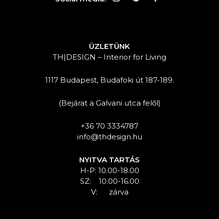
ÜZLETÜNK
TH|DESIGN – Interior for Living
1117 Budapest, Budafoki út 187-189.
(Bejárat a Galvani utca felől)
+36 70 3334787
info@thdesign.hu
NYITVA TARTÁS
H-P: 10.00-18.00
SZ: 10.00-16.00
V: zárva