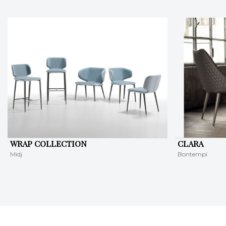
WRAP COLLECTION
CLARA
Midj
Bontempi