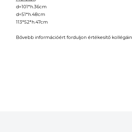
d=101*h.36cm
d=51*h.48cm
113*52*h.47cm
Bővebb információért forduljon értékesítő kollégái