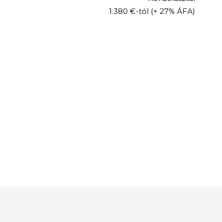
1.380 €-tól
(+ 27% ÁFA)