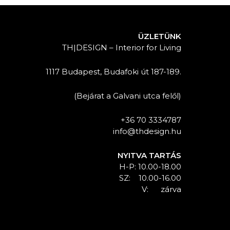
ÜZLETÜNK
TH|DESIGN – Interior for Living
1117 Budapest, Budafoki út 187-189.
(Bejárat a Galvani utca felől)
+36 70 3334787
info@thdesign.hu
NYITVA TARTÁS
H-P: 10.00-18.00
SZ: 10.00-16.00
V: zárva