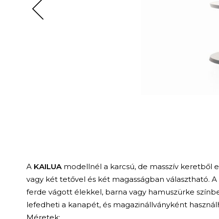
A
KAILUA
modellnél a karcsú, de masszív keretből e
vagy két tetővel és két magasságban választható. A f
ferde vágott élekkel, barna vagy hamuszürke színb
lefedheti a kanapét, és magazinállványként használ
Méretek
: