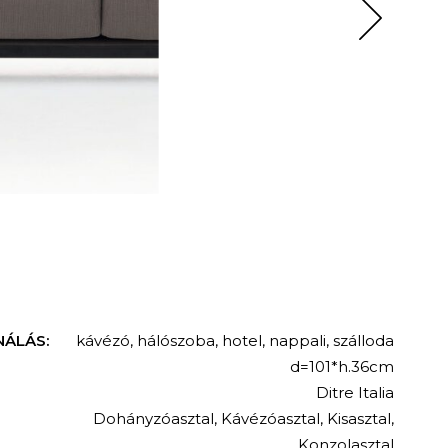
NÁLÁS:
kávézó
,
hálószoba
,
hotel
,
nappali
,
szálloda
d=101*h.36cm
Ditre Italia
Dohányzóasztal
,
Kávézóasztal
,
Kisasztal
,
Konzolasztal