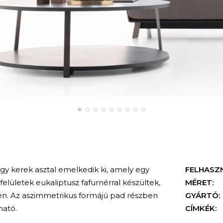
gy kerek asztal emelkedik ki, amely egy
FELHASZ
elületek eukaliptusz fafurnérral készültek,
MÉRET:
en. Az aszimmetrikus formájú pad részben
GYÁRTÓ:
ható.
CÍMKÉK: