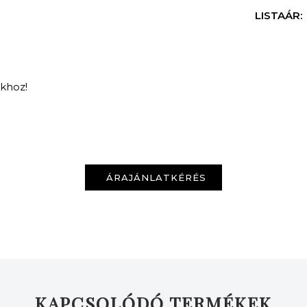
LISTAÁR:
nkhoz!
KERESÉS
ÁRAJÁNLATKÉRÉS
KAPCSOLÓDÓ TERMÉKEK