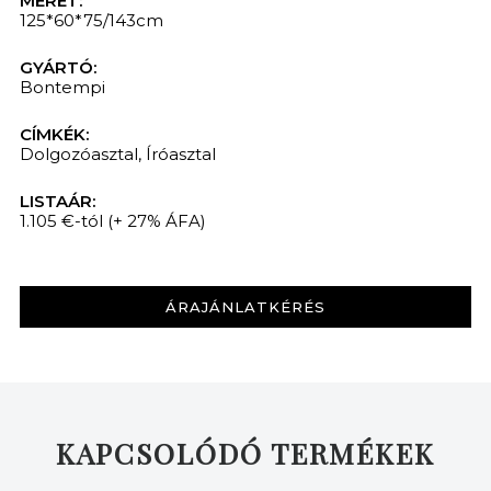
MÉRET:
125*60*75/143cm
GYÁRTÓ:
Bontempi
CÍMKÉK:
Dolgozóasztal
,
Íróasztal
LISTAÁR:
1.105 €-tól
(+ 27% ÁFA)
ÁRAJÁNLATKÉRÉS
KAPCSOLÓDÓ TERMÉKEK
KERESÉS