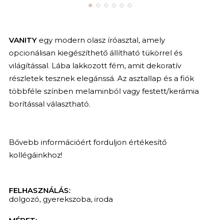
VANITY
egy modern olasz íróasztal, amely
opcionálisan kiegészíthető állítható tükörrel és
világítással. Lába lakkozott fém, amit dekoratív
részletek tesznek elegánssá. Az asztallap és a fiók
többféle színben melaminból vagy festett/kerámia
borítással választható.
Bővebb információért forduljon értékesítő
kollégáinkhoz!
FELHASZNÁLÁS:
dolgozó
,
gyerekszoba
,
iroda