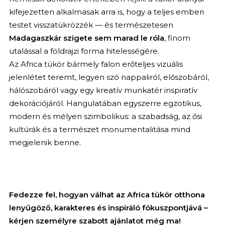
kifejezetten alkalmasak arra is, hogy a teljes emberi
testet visszatükrözzék — és természetesen
Madagaszkár szigete sem marad le róla
, finom
utalással a földrajzi forma hitelességére.
Az Africa tükör bármely falon erőteljes vizuális
jelenlétet teremt, legyen szó nappaliról, előszobáról,
hálószobáról vagy egy kreatív munkatér inspiratív
dekorációjáról. Hangulatában egyszerre egzotikus,
modern és mélyen szimbolikus: a szabadság, az ősi
kultúrák és a természet monumentalitása mind
megjelenik benne.
Fedezze fel, hogyan válhat az Africa tükör otthona
lenyűgöző, karakteres és inspiráló fókuszpontjává –
kérjen személyre szabott ajánlatot még ma!