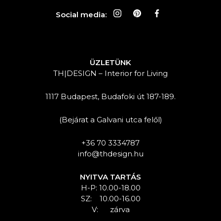
Social media:
ÜZLETÜNK
TH|DESIGN – Interior for Living
1117 Budapest, Budafoki út 187-189.
(Bejárat a Galvani utca felől)
+36 70 3334787
info@thdesign.hu
NYITVA TARTÁS
H-P: 10.00-18.00
SZ: 10.00-16.00
V: zárva