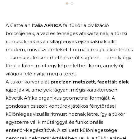
A Cattelan Italia
AFRICA
falitükör a civilizáció
bölcsőjének, a vad és fenséges afrikai tájnak, a törzsi
ritmusoknak és a csillagfényes éjszakáknak állít
modern, művészi emléket. Formája maga a kontinens
— ikonikus, felismerhető és erőt sugárzó — amely úgy
tárul a falon, mint egy képzeletbeli kapu, amely új
világok felé nyitja meg a teret.
A tükör körvonalát
precízen metszett, fazettált élek
rajzolják ki, amelyek lágyan, mégis karakteresen
követik Afrika organikus geometriai formáját. A
gondosan csiszolt kontúrok játékos fénytörései
különleges vizuális ritmust hoznak létre, így a tükör
egyszerre válik műtárggyá és funkcionális
enteriőr‑kiegészítővé. A sziluett különlegessége
nemcsak dekoratív értékében rejlik: a tükör arányai