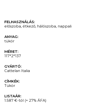
FELHASZNÁLÁS:
előszoba
,
étkező
,
hálószoba
,
nappali
ANYAG:
tükör
MÉRET:
117*2*137
GYÁRTÓ:
Cattelan Italia
KERESÉS
CÍMKÉK:
Tükör
LISTAÁR:
1.587 €-tól
(+ 27% ÁFA)