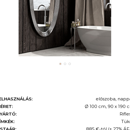
ELHASZNÁLÁS:
előszoba
,
nappa
KERESÉS
ÉRET:
Ø 100 cm, 90 x 190 
YÁRTÓ:
Rifle
ÍMKÉK:
Tük
ISTAÁR:
885 €-tól
(+ 27% ÁF