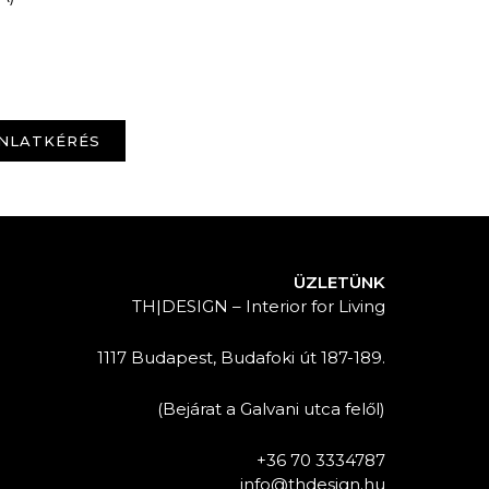
NLATKÉRÉS
ÜZLETÜNK
TH|DESIGN – Interior for Living
1117 Budapest, Budafoki út 187-189.
(Bejárat a Galvani utca felől)
+36 70 3334787
info@thdesign.hu