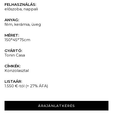
FELHASZNÁLÁS:
előszoba
,
nappali
ANYAG:
fém
,
kerámia
,
üveg
MÉRET:
150*45*75cm
GYÁRTÓ:
Tonin Casa
CÍMKÉK:
Konzolasztal
LISTAÁR:
1.550 €-tól
(+ 27% ÁFA)
ÁRAJÁNLATKÉRÉS