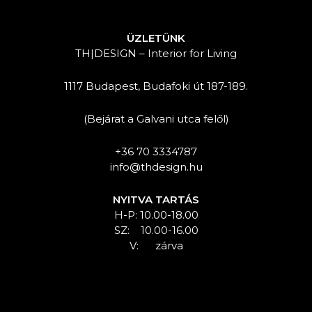
ÜZLETÜNK
TH|DESIGN – Interior for Living
1117 Budapest, Budafoki út 187-189.
(Bejárat a Galvani utca felől)
+36 70 3334787
info@thdesign.hu
NYITVA TARTÁS
H-P: 10.00-18.00
SZ: 10.00-16.00
V: zárva