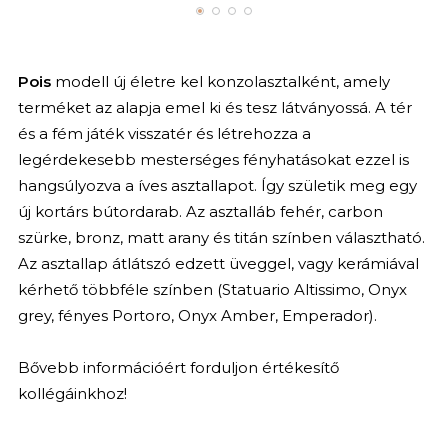
Pois
modell új életre kel konzolasztalként, amely
terméket az alapja emel ki és tesz látványossá. A tér
és a fém játék visszatér és létrehozza a
legérdekesebb mesterséges fényhatásokat ezzel is
hangsúlyozva a íves asztallapot. Így születik meg egy
új kortárs bútordarab. Az asztalláb fehér, carbon
szürke, bronz, matt arany és titán színben választható.
Az asztallap átlátszó edzett üveggel, vagy kerámiával
kérhető többféle színben (Statuario Altissimo, Onyx
grey, fényes Portoro, Onyx Amber, Emperador).
Bővebb információért forduljon értékesítő
kollégáinkhoz!